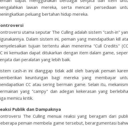
emain dapat menggunakan berbagai senjata dan item unt
engalahkan lawan mereka, serta mencari persediaan unt
eningkatkan peluang bertahan hidup mereka.
ontroversi
ontroversi utama seputar The Culling adalah sistem "cash-in" ya
igunakannya. Dalam sistem ini, pemain yang mendapatkan kill at
enyelesaikan tujuan tertentu akan menerima "Cull Credits" (CC
C ini kemudian dapat ditukarkan dengan item dalam game, seper
enjata dan peralatan yang lebih baik.
istem cash-in ini dianggap tidak adil oleh banyak pemain kare
emberikan keuntungan bagi mereka yang membayar unt
endapatkan CC atau sering bermain game. Selain itu, mekanis
ermainan yang "campy" dan adegan kekerasan yang berlebih
uga memicu kritik.
eaksi Publik dan Dampaknya
ontroversi The Culling menuai reaksi yang beragam dari publi
eberapa pemain membela game tersebut, berargumentasi bah