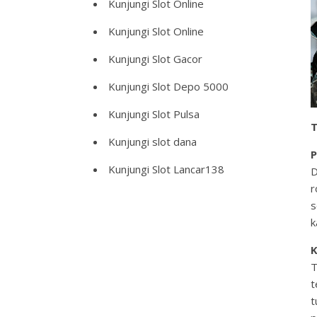
Kunjungi
Slot Online
Kunjungi
Slot Online
Kunjungi
Slot Gacor
Kunjungi
Slot Depo 5000
Kunjungi
Slot Pulsa
T
Kunjungi
slot dana
P
Kunjungi
Slot Lancar138
D
r
s
k
K
T
t
t