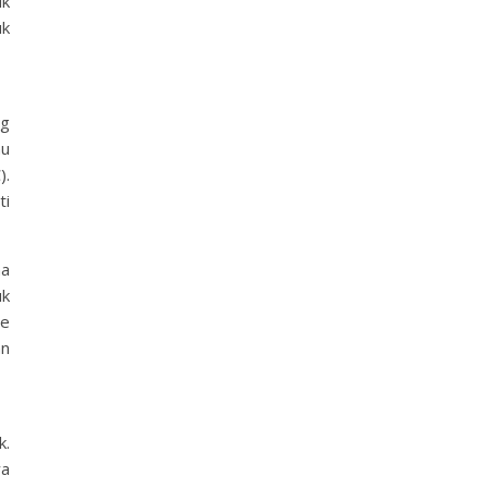
uk
uk
ng
au
).
ti
na
uk
me
an
k.
wa