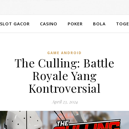
SLOT GACOR
CASINO
POKER
BOLA
TOGE
GAME ANDROID
The Culling: Battle
Royale Yang
Kontroversial
April 23, 2024