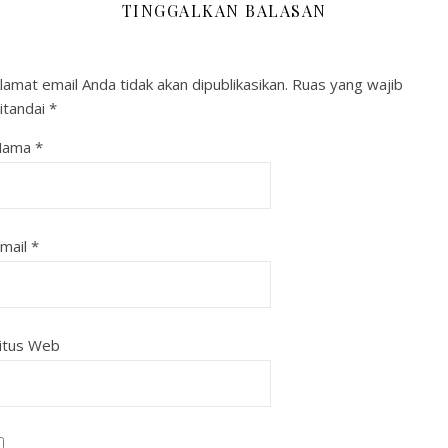
TINGGALKAN BALASAN
lamat email Anda tidak akan dipublikasikan.
Ruas yang wajib
itandai
*
Nama
*
mail
*
itus Web