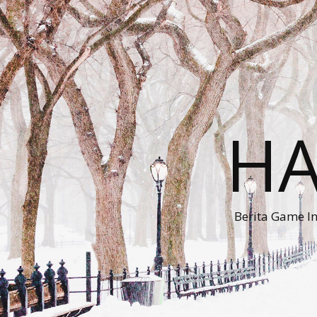
HA
Berita Game I