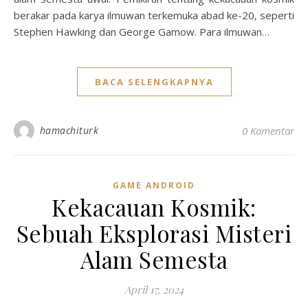
berakar pada karya ilmuwan terkemuka abad ke-20, seperti
Stephen Hawking dan George Gamow. Para ilmuwan…
BACA SELENGKAPNYA
hamachiturk
0 Komentar
GAME ANDROID
Kekacauan Kosmik:
Sebuah Eksplorasi Misteri
Alam Semesta
April 17, 2024