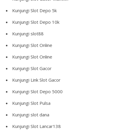
Kunjungi
Slot Depo 5k
Kunjungi
Slot Depo 10k
Kunjungi
slot88
Kunjungi
Slot Online
Kunjungi
Slot Online
Kunjungi
Slot Gacor
Kunjungi
Link Slot Gacor
Kunjungi
Slot Depo 5000
Kunjungi
Slot Pulsa
Kunjungi
slot dana
Kunjungi
Slot Lancar138