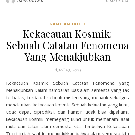
0 Komentar
GAME ANDROID
Kekacauan Kosmik:
Sebuah Catatan Fenomena
Yang Menakjubkan
April 19, 2024
Kekacauan Kosmik: Sebuah Catatan Fenomena yang
Menakjubkan Dalam hamparan luas alam semesta yang tak
terbatas, terdapat sebuah misteri yang menarik sekaligus
menakutkan: kekacauan kosmik. Sebuah kekuatan yang kuat,
tidak dapat diprediksi, dan hampir tidak bisa dipahami,
kekacauan kosmik memegang kunci untuk memahami asal
mula dan takdir alam semesta kita. Timbulnya Kekacauan
Teori ilmiah saat ini menunjukkan bahwa alam semesta kita