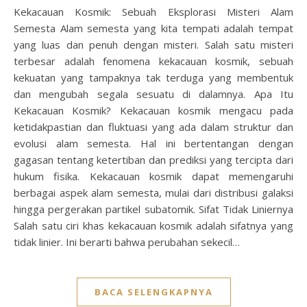
Kekacauan Kosmik: Sebuah Eksplorasi Misteri Alam
Semesta Alam semesta yang kita tempati adalah tempat
yang luas dan penuh dengan misteri. Salah satu misteri
terbesar adalah fenomena kekacauan kosmik, sebuah
kekuatan yang tampaknya tak terduga yang membentuk
dan mengubah segala sesuatu di dalamnya. Apa Itu
Kekacauan Kosmik? Kekacauan kosmik mengacu pada
ketidakpastian dan fluktuasi yang ada dalam struktur dan
evolusi alam semesta. Hal ini bertentangan dengan
gagasan tentang ketertiban dan prediksi yang tercipta dari
hukum fisika. Kekacauan kosmik dapat memengaruhi
berbagai aspek alam semesta, mulai dari distribusi galaksi
hingga pergerakan partikel subatomik. Sifat Tidak Liniernya
Salah satu ciri khas kekacauan kosmik adalah sifatnya yang
tidak linier. Ini berarti bahwa perubahan sekecil…
BACA SELENGKAPNYA