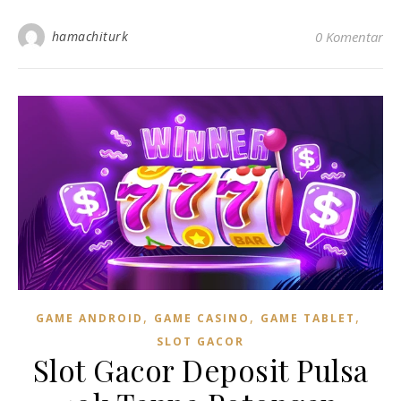
hamachiturk
0 Komentar
,
,
,
GAME ANDROID
GAME CASINO
GAME TABLET
SLOT GACOR
Slot Gacor Deposit Pulsa