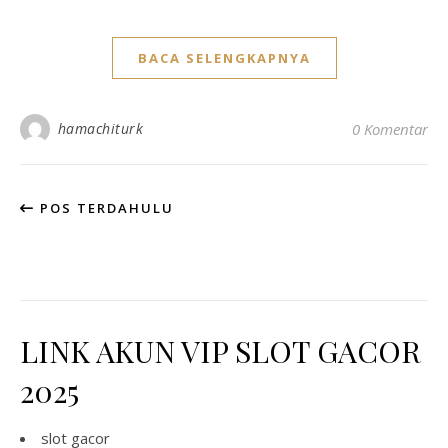
BACA SELENGKAPNYA
hamachiturk
0 Komentar
POS TERDAHULU
LINK AKUN VIP SLOT GACOR
2025
slot gacor