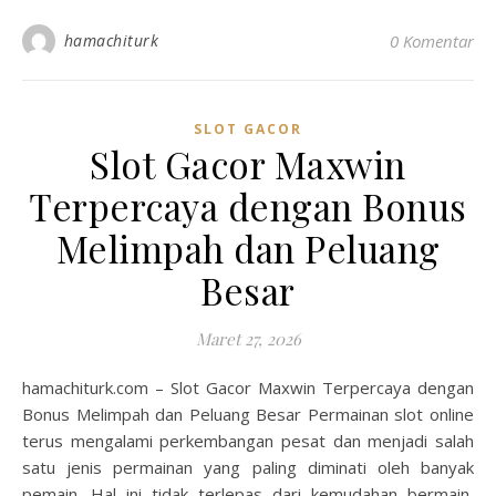
hamachiturk
0 Komentar
SLOT GACOR
Slot Gacor Maxwin
Terpercaya dengan Bonus
Melimpah dan Peluang
Besar
Maret 27, 2026
hamachiturk.com – Slot Gacor Maxwin Terpercaya dengan
Bonus Melimpah dan Peluang Besar Permainan slot online
terus mengalami perkembangan pesat dan menjadi salah
satu jenis permainan yang paling diminati oleh banyak
pemain. Hal ini tidak terlepas dari kemudahan bermain,