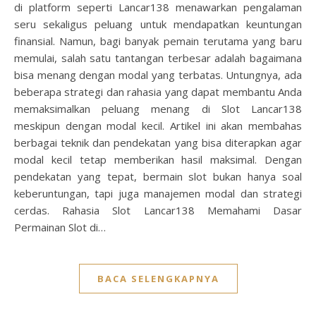
di platform seperti Lancar138 menawarkan pengalaman
seru sekaligus peluang untuk mendapatkan keuntungan
finansial. Namun, bagi banyak pemain terutama yang baru
memulai, salah satu tantangan terbesar adalah bagaimana
bisa menang dengan modal yang terbatas. Untungnya, ada
beberapa strategi dan rahasia yang dapat membantu Anda
memaksimalkan peluang menang di Slot Lancar138
meskipun dengan modal kecil. Artikel ini akan membahas
berbagai teknik dan pendekatan yang bisa diterapkan agar
modal kecil tetap memberikan hasil maksimal. Dengan
pendekatan yang tepat, bermain slot bukan hanya soal
keberuntungan, tapi juga manajemen modal dan strategi
cerdas. Rahasia Slot Lancar138 Memahami Dasar
Permainan Slot di…
BACA SELENGKAPNYA