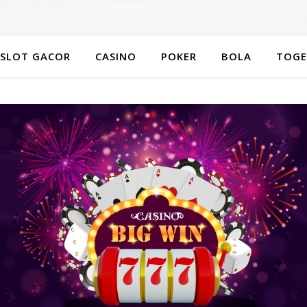
SLOT GACOR
CASINO
POKER
BOLA
TOGE