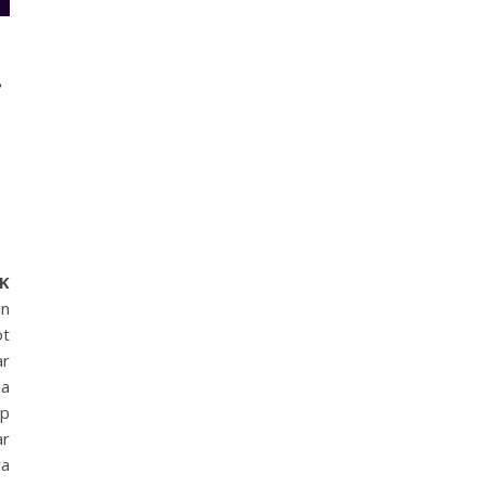
r
K
an
ot
ar
ma
up
ar
ya