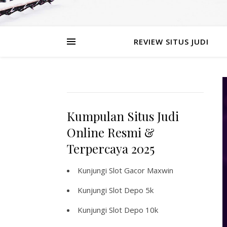
REVIEW SITUS JUDI
Kumpulan Situs Judi
Online Resmi &
Terpercaya 2025
Kunjungi
Slot Gacor Maxwin
Kunjungi
Slot Depo 5k
Kunjungi
Slot Depo 10k