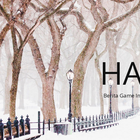
HA
Berita Game I