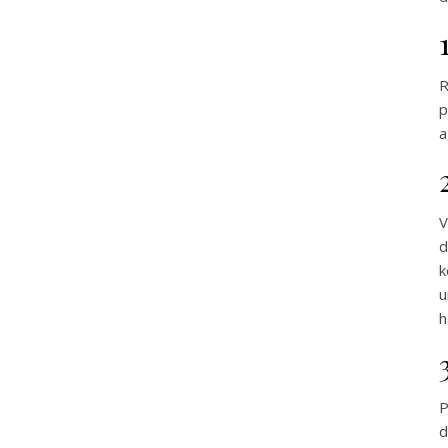
R
p
a
V
d
k
u
h
P
d