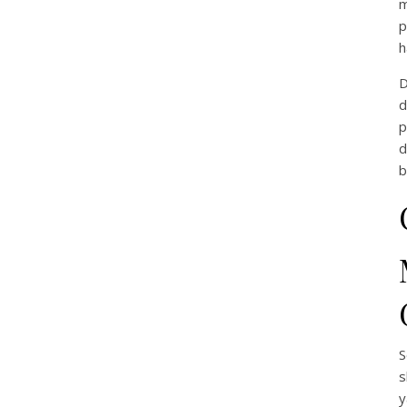
m
p
h
D
d
p
d
b
S
s
y