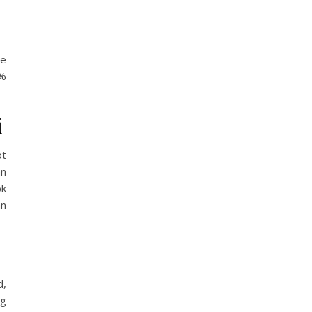
ke
6%
i
ot
an
ok
an
d,
ng