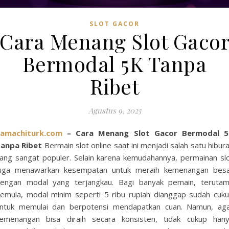
SLOT GACOR
Cara Menang Slot Gaco
Bermodal 5K Tanpa
Ribet
Agustus 9, 2025
amachiturk.com
– Cara Menang Slot Gacor Bermodal 5
anpa Ribet
Bermain slot online saat ini menjadi salah satu hibur
ang sangat populer. Selain karena kemudahannya, permainan sl
uga menawarkan kesempatan untuk meraih kemenangan bes
engan modal yang terjangkau. Bagi banyak pemain, teruta
emula, modal minim seperti 5 ribu rupiah dianggap sudah cuk
ntuk memulai dan berpotensi mendapatkan cuan. Namun, ag
emenangan bisa diraih secara konsisten, tidak cukup han