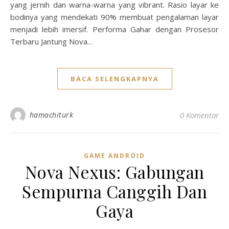
yang jernih dan warna-warna yang vibrant. Rasio layar ke
bodinya yang mendekati 90% membuat pengalaman layar
menjadi lebih imersif. Performa Gahar dengan Prosesor
Terbaru Jantung Nova…
BACA SELENGKAPNYA
hamachiturk
0 Komentar
GAME ANDROID
Nova Nexus: Gabungan
Sempurna Canggih Dan
Gaya