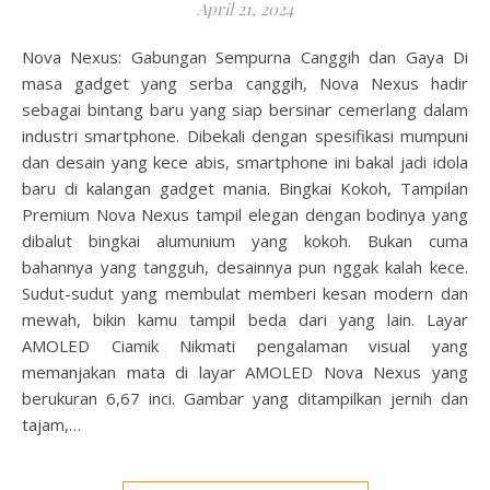
April 21, 2024
Nova Nexus: Gabungan Sempurna Canggih dan Gaya Di
masa gadget yang serba canggih, Nova Nexus hadir
sebagai bintang baru yang siap bersinar cemerlang dalam
industri smartphone. Dibekali dengan spesifikasi mumpuni
dan desain yang kece abis, smartphone ini bakal jadi idola
baru di kalangan gadget mania. Bingkai Kokoh, Tampilan
Premium Nova Nexus tampil elegan dengan bodinya yang
dibalut bingkai alumunium yang kokoh. Bukan cuma
bahannya yang tangguh, desainnya pun nggak kalah kece.
Sudut-sudut yang membulat memberi kesan modern dan
mewah, bikin kamu tampil beda dari yang lain. Layar
AMOLED Ciamik Nikmati pengalaman visual yang
memanjakan mata di layar AMOLED Nova Nexus yang
berukuran 6,67 inci. Gambar yang ditampilkan jernih dan
tajam,…