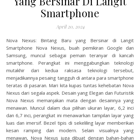
Yang Bersinar Di Langit
Smartphone
April 20, 2024
Nova Nexus: Bintang Baru yang Bersinar di Langit
Smartphone Nova Nexus, buah pemikiran Google dan
Samsung, muncul sebagai pemain teranyar di kancah
smartphone. Perangkat ini menggabungkan teknologi
mutakhir dari kedua raksasa teknologi tersebut,
menjadikannya pesaing tangguh di antara para smartphone
teratas di pasaran. Mari kita kupas tuntas kehebatan Nova
Nexus dari segala aspek. Desain yang Elegan dan Futuristik
Nova Nexus memanjakan mata dengan desainnya yang
menawan. Muncul dalam dua pilihan ukuran layar, 6,2 inci
dan 6,7 inci, perangkat ini menawarkan tampilan layar yang
luas dan imersif. Bezel tipis di sekeliling layar memberikan
kesan ramping dan modern. Selain visualnya yang
menawan, Nova Nexus juga dibuat dengan bahan-bahan