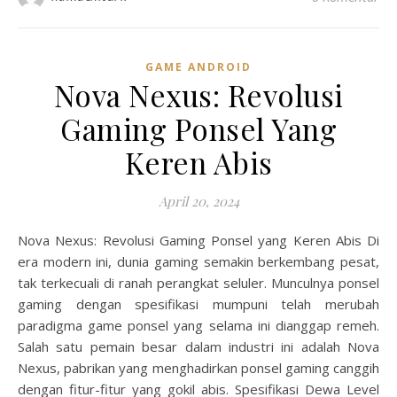
GAME ANDROID
Nova Nexus: Revolusi
Gaming Ponsel Yang
Keren Abis
April 20, 2024
Nova Nexus: Revolusi Gaming Ponsel yang Keren Abis Di
era modern ini, dunia gaming semakin berkembang pesat,
tak terkecuali di ranah perangkat seluler. Munculnya ponsel
gaming dengan spesifikasi mumpuni telah merubah
paradigma game ponsel yang selama ini dianggap remeh.
Salah satu pemain besar dalam industri ini adalah Nova
Nexus, pabrikan yang menghadirkan ponsel gaming canggih
dengan fitur-fitur yang gokil abis. Spesifikasi Dewa Level