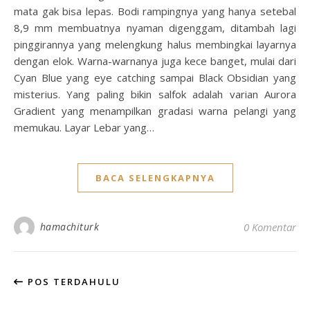
mata gak bisa lepas. Bodi rampingnya yang hanya setebal
8,9 mm membuatnya nyaman digenggam, ditambah lagi
pinggirannya yang melengkung halus membingkai layarnya
dengan elok. Warna-warnanya juga kece banget, mulai dari
Cyan Blue yang eye catching sampai Black Obsidian yang
misterius. Yang paling bikin salfok adalah varian Aurora
Gradient yang menampilkan gradasi warna pelangi yang
memukau. Layar Lebar yang…
BACA SELENGKAPNYA
hamachiturk
0 Komentar
POS TERDAHULU