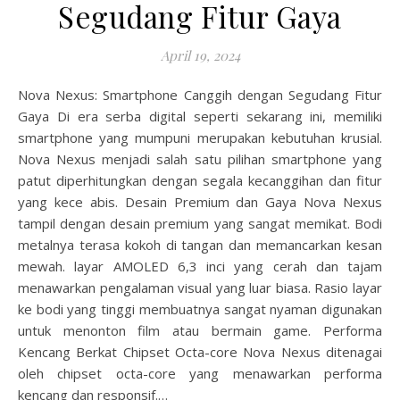
Segudang Fitur Gaya
April 19, 2024
Nova Nexus: Smartphone Canggih dengan Segudang Fitur
Gaya Di era serba digital seperti sekarang ini, memiliki
smartphone yang mumpuni merupakan kebutuhan krusial.
Nova Nexus menjadi salah satu pilihan smartphone yang
patut diperhitungkan dengan segala kecanggihan dan fitur
yang kece abis. Desain Premium dan Gaya Nova Nexus
tampil dengan desain premium yang sangat memikat. Bodi
metalnya terasa kokoh di tangan dan memancarkan kesan
mewah. layar AMOLED 6,3 inci yang cerah dan tajam
menawarkan pengalaman visual yang luar biasa. Rasio layar
ke bodi yang tinggi membuatnya sangat nyaman digunakan
untuk menonton film atau bermain game. Performa
Kencang Berkat Chipset Octa-core Nova Nexus ditenagai
oleh chipset octa-core yang menawarkan performa
kencang dan responsif.…