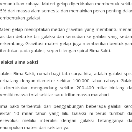
emantulkan cahaya. Materi gelap diperkirakan membentuk sekit
5% dari massa alam semesta dan memainkan peran penting dal
embentukan galaksi.
ateri gelap menciptakan medan gravitasi yang membantu menar
as dan debu ke biji galaksi dan kemudian ke galaksi yang seda
erkembang. Gravitasi materi gelap juga memberikan bentuk ya
itentukan pada galaksi, seperti lengan spiral Bima Sakti.
alaksi Bima Sakti
alaksi Bima Sakti, rumah bagi tata surya kita, adalah galaksi spir
erbatang dengan diameter sekitar 100.000 tahun cahaya. Galak
ni diperkirakan mengandung sekitar 200-400 miliar bintang d
emiliki massa total sekitar satu triliun massa matahari.
ima Sakti terbentuk dari penggabungan beberapa galaksi kerd
ekitar 10 miliar tahun yang lalu. Galaksi ini terus tumbuh d
erevolusi melalui interaksi dengan galaksi tetangganya d
enumpukan materi dari sekitarnya.