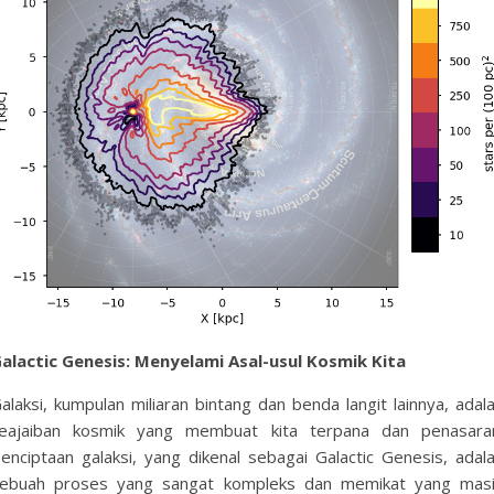
alactic Genesis: Menyelami Asal-usul Kosmik Kita
alaksi, kumpulan miliaran bintang dan benda langit lainnya, adal
eajaiban kosmik yang membuat kita terpana dan penasara
enciptaan galaksi, yang dikenal sebagai Galactic Genesis, adal
ebuah proses yang sangat kompleks dan memikat yang mas