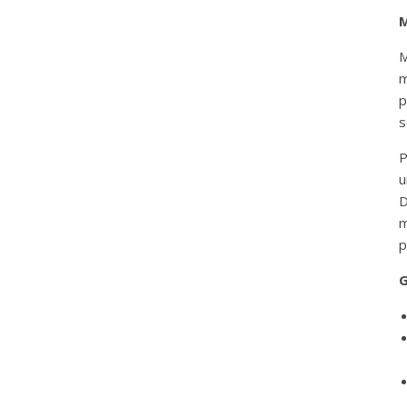
M
M
m
p
s
P
u
D
m
p
G