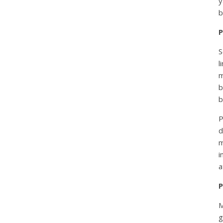
y
b
P
S
l
m
b
b
P
d
m
i
a
P
M
g