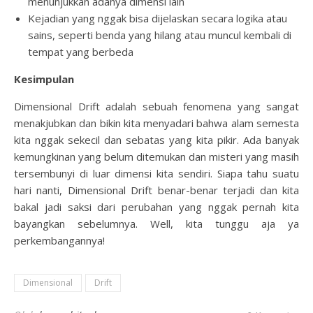
menunjukkan adanya dimensi lain
Kejadian yang nggak bisa dijelaskan secara logika atau
sains, seperti benda yang hilang atau muncul kembali di
tempat yang berbeda
Kesimpulan
Dimensional Drift adalah sebuah fenomena yang sangat
menakjubkan dan bikin kita menyadari bahwa alam semesta
kita nggak sekecil dan sebatas yang kita pikir. Ada banyak
kemungkinan yang belum ditemukan dan misteri yang masih
tersembunyi di luar dimensi kita sendiri. Siapa tahu suatu
hari nanti, Dimensional Drift benar-benar terjadi dan kita
bakal jadi saksi dari perubahan yang nggak pernah kita
bayangkan sebelumnya. Well, kita tunggu aja ya
perkembangannya!
Dimensional
Drift