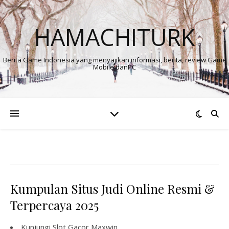
HAMACHITURK
Berita Game Indonesia yang menyajikan informasi, berita, review Game
Mobile danPC
Kumpulan Situs Judi Online Resmi &
Terpercaya 2025
Kunjungi
Slot Gacor Maxwin