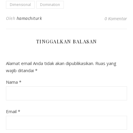
Dimensional
Domination
Oleh
hamachiturk
0 Komentar
TINGGALKAN BALASAN
Alamat email Anda tidak akan dipublikasikan.
Ruas yang
wajib ditandai
*
Nama
*
Email
*