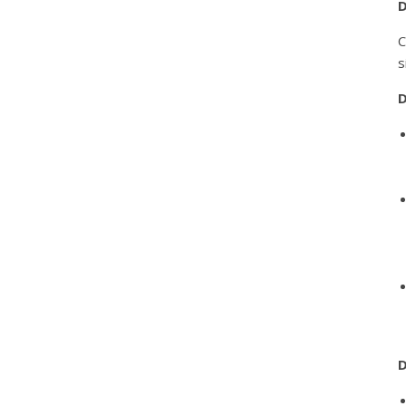
D
C
s
D
D