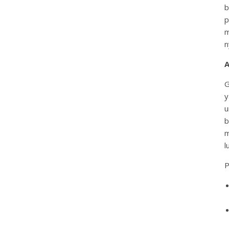
b
p
m
n
A
G
y
u
b
m
l
P