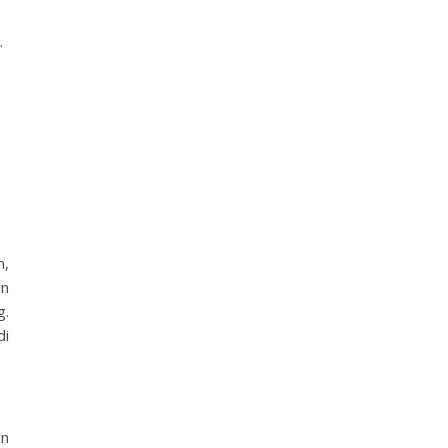
.
n,
an
g.
di
an