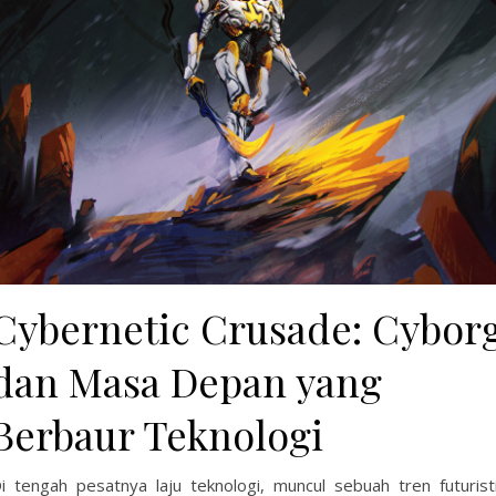
Cybernetic Crusade: Cybor
dan Masa Depan yang
Berbaur Teknologi
i tengah pesatnya laju teknologi, muncul sebuah tren futurist