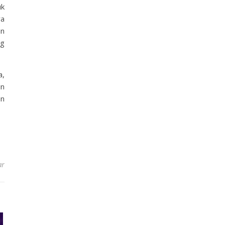
uk
ra
an
ng
a,
in
an
ar