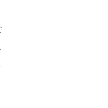
uk
m.
,
.