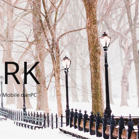
URK
e Mobile danPC