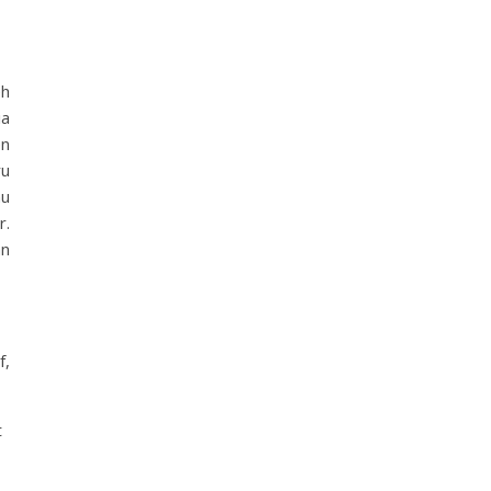
eh
ia
en
ru
au
r.
an
f,
t