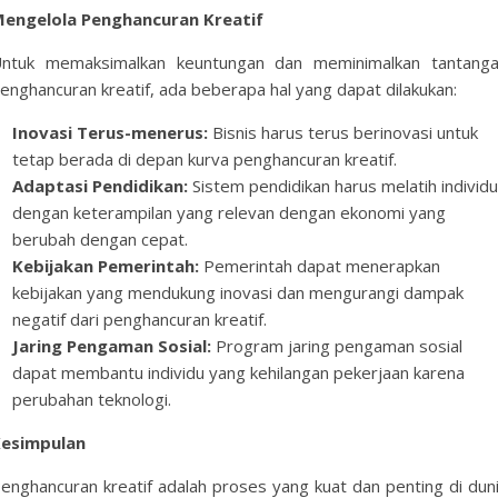
engelola Penghancuran Kreatif
ntuk memaksimalkan keuntungan dan meminimalkan tantang
enghancuran kreatif, ada beberapa hal yang dapat dilakukan:
Inovasi Terus-menerus:
Bisnis harus terus berinovasi untuk
tetap berada di depan kurva penghancuran kreatif.
Adaptasi Pendidikan:
Sistem pendidikan harus melatih individu
dengan keterampilan yang relevan dengan ekonomi yang
berubah dengan cepat.
Kebijakan Pemerintah:
Pemerintah dapat menerapkan
kebijakan yang mendukung inovasi dan mengurangi dampak
negatif dari penghancuran kreatif.
Jaring Pengaman Sosial:
Program jaring pengaman sosial
dapat membantu individu yang kehilangan pekerjaan karena
perubahan teknologi.
esimpulan
enghancuran kreatif adalah proses yang kuat dan penting di dun