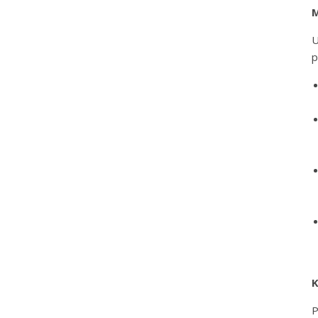
M
U
p
K
P