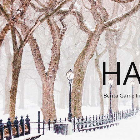
HA
Berita Game I