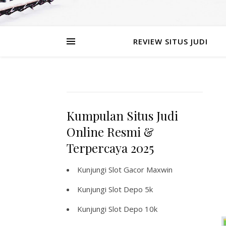
REVIEW SITUS JUDI
Kumpulan Situs Judi
Online Resmi &
Terpercaya 2025
Kunjungi
Slot Gacor Maxwin
Kunjungi
Slot Depo 5k
Kunjungi
Slot Depo 10k