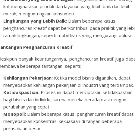
kali menghasilkan produk dan layanan yang lebih baik dan lebih
murah, menguntungkan konsumen.
Lingkungan yang Lebih Baik:
Dalam beberapa kasus,
penghancuran kreatif dapat berkontribusi pada praktik yang leb
ramah lingkungan, seperti mobil listrik yang mengurangi polusi.
antangan Penghancuran Kreatif
eskipun banyak keuntungannya, penghancuran kreatif juga dap
embawa beberapa tantangan, seperti:
Kehilangan Pekerjaan:
Ketika model bisnis digantikan, dapat
menyebabkan kehilangan pekerjaan di industri yang terdampak.
Ketidakpastian:
Proses ini dapat menciptakan ketidakpastian
bagi bisnis dan individu, karena mereka beradaptasi dengan
perubahan yang cepat.
Monopoli:
Dalam beberapa kasus, penghancuran kreatif dapat
menyebabkan konsentrasi kekuasaan di tangan beberapa
perusahaan besar.