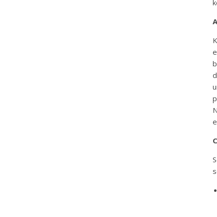
k
A
K
e
b
d
u
p
N
e
C
S
s