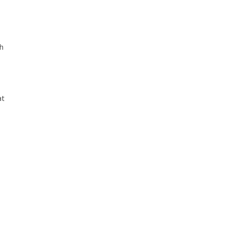
ih
at