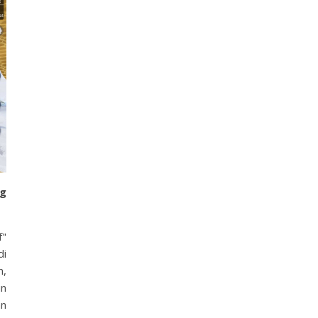
ng
f"
di
n,
un
an