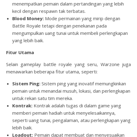
menempatkan pemain dalam pertandingan yang lebih
kecil dengan respawn tak terbatas.
Blood Money:
Mode permainan yang mirip dengan
Battle Royale tetapi dengan penekanan pada
mengumpulkan uang tunai untuk membeli perlengkapan
yang lebih baik.
Fitur Utama
Selain gameplay battle royale yang seru, Warzone juga
menawarkan beberapa fitur utama, seperti:
Sistem Ping:
Sistem ping yang inovatif memungkinkan
pemain untuk menandai musuh, lokasi, dan perlengkapan
untuk rekan satu tim mereka.
Kontrak:
Kontrak adalah tugas di dalam game yang
memberi pemain hadiah untuk menyelesaikannya,
seperti uang tunai, pengalaman, atau perlengkapan yang
lebih baik.
Loadout:
Pemain dapat membuat dan menyesuaikan