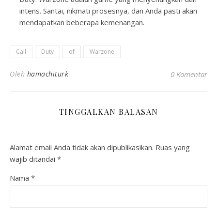
intens. Santai, nikmati prosesnya, dan Anda pasti akan
mendapatkan beberapa kemenangan.
Call
Duty
of
Warzone
Oleh
hamachiturk
0 Komentar
TINGGALKAN BALASAN
Alamat email Anda tidak akan dipublikasikan.
Ruas yang
wajib ditandai
*
Nama
*