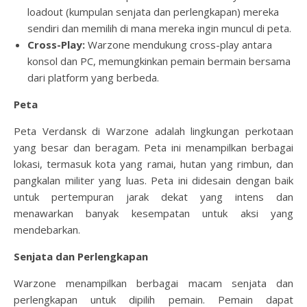
loadout (kumpulan senjata dan perlengkapan) mereka
sendiri dan memilih di mana mereka ingin muncul di peta.
Cross-Play:
Warzone mendukung cross-play antara
konsol dan PC, memungkinkan pemain bermain bersama
dari platform yang berbeda.
Peta
Peta Verdansk di Warzone adalah lingkungan perkotaan
yang besar dan beragam. Peta ini menampilkan berbagai
lokasi, termasuk kota yang ramai, hutan yang rimbun, dan
pangkalan militer yang luas. Peta ini didesain dengan baik
untuk pertempuran jarak dekat yang intens dan
menawarkan banyak kesempatan untuk aksi yang
mendebarkan.
Senjata dan Perlengkapan
Warzone menampilkan berbagai macam senjata dan
perlengkapan untuk dipilih pemain. Pemain dapat