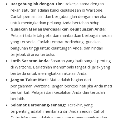
Bergabunglah dengan Tim:
Bekerja sama dengan
rekan satu tim adalah kunci kesuksesan di Warzone.
Carilah pemain lain dan bergabunglah dengan mereka
untuk meningkatkan peluang Anda bertahan hidup.
Gunakan Medan Berdasarkan Keuntungan Anda:
Pelajari tata letak peta dan manfaatkan berbagai medan
yang tersedia. Carilah tempat berlindung, gunakan
bangunan tinggi untuk keuntungan Anda, dan hindari
terjebak di area terbuka.
Latih Sasaran Anda:
Sasaran yang baik sangat penting
di Warzone. Berlatihlah menembaki target di jarak yang
berbeda untuk meningkatkan akurasi Anda.
Jangan Takut Mati:
Mati adalah bagian dari
pengalaman Warzone. Jangan berkecil hati jika Anda mati
berkali-kali. Pelajari dari kesalahan Anda dan teruslah
berlatih.
Selamat Bersenang-senang:
Terakhir, yang
terpenting adalah menikmati diri Anda sendiri. Call of
Duty: Warzone adalah game yang menyenangkan dan