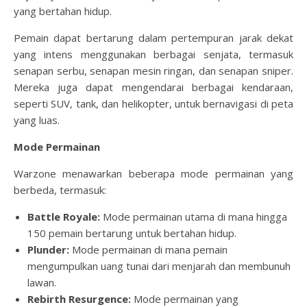
yang bertahan hidup.
Pemain dapat bertarung dalam pertempuran jarak dekat
yang intens menggunakan berbagai senjata, termasuk
senapan serbu, senapan mesin ringan, dan senapan sniper.
Mereka juga dapat mengendarai berbagai kendaraan,
seperti SUV, tank, dan helikopter, untuk bernavigasi di peta
yang luas.
Mode Permainan
Warzone menawarkan beberapa mode permainan yang
berbeda, termasuk:
Battle Royale:
Mode permainan utama di mana hingga
150 pemain bertarung untuk bertahan hidup.
Plunder:
Mode permainan di mana pemain
mengumpulkan uang tunai dari menjarah dan membunuh
lawan.
Rebirth Resurgence:
Mode permainan yang