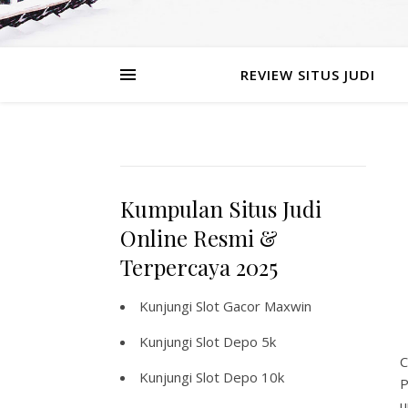
REVIEW SITUS JUDI
Kumpulan Situs Judi
Online Resmi &
Terpercaya 2025
Kunjungi
Slot Gacor Maxwin
Kunjungi
Slot Depo 5k
C
Kunjungi
Slot Depo 10k
P
u