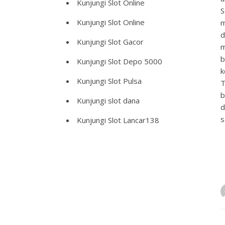
Kunjungi
Slot Online
S
Kunjungi
Slot Online
m
d
Kunjungi
Slot Gacor
m
b
Kunjungi
Slot Depo 5000
k
Kunjungi
Slot Pulsa
T
b
Kunjungi
slot dana
d
s
Kunjungi
Slot Lancar138