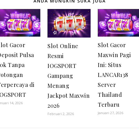
ANDA MUNGKIN SUKA JUGA
lot Gacor
Slot Gacor
Slot Online
Deposit Pulsa
Maxwin Pagi
Resmi
10k Tanpa
Ini: Situs
IOGSPORT
Potongan
LANCAR138
Gampang
Terpercaya di
Server
Menang
IOGSPORT
Thailand
Jackpot Maxwin
anuari 14, 2026
Terbaru
2026
Januari 27, 2026
Februari 2, 2026