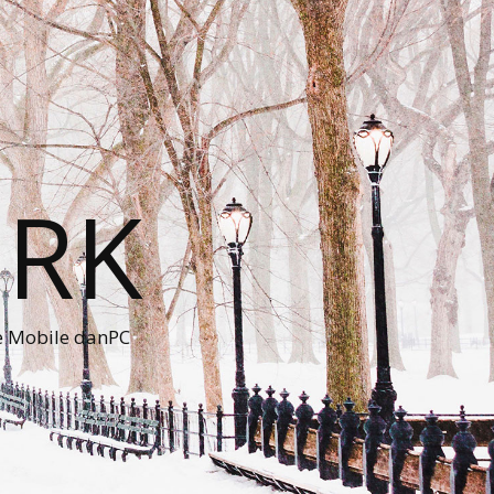
URK
e Mobile danPC