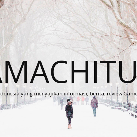
MACHIT
ndonesia yang menyajikan informasi, berita, review Gam