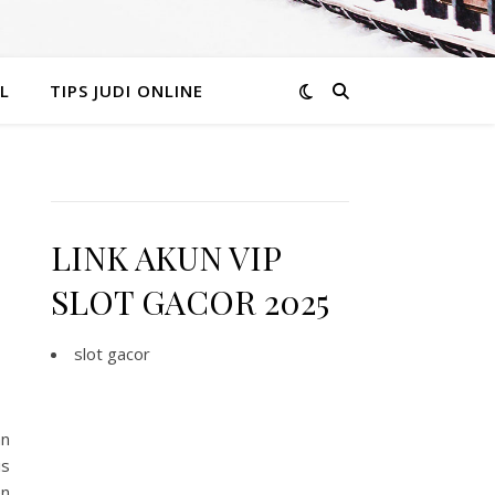
L
TIPS JUDI ONLINE
LINK AKUN VIP
SLOT GACOR 2025
slot gacor
an
is
en