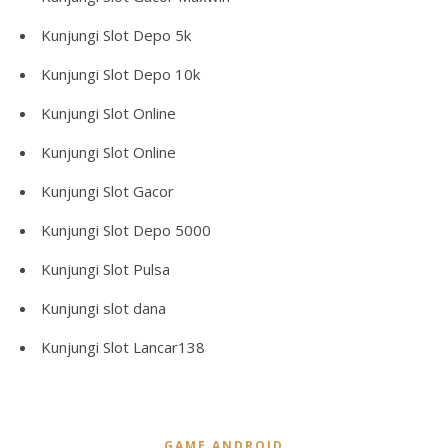
Kunjungi
Slot Depo 5k
Kunjungi
Slot Depo 10k
Kunjungi
Slot Online
Kunjungi
Slot Online
Kunjungi
Slot Gacor
Kunjungi
Slot Depo 5000
Kunjungi
Slot Pulsa
Kunjungi
slot dana
Kunjungi
Slot Lancar138
GAME ANDROID