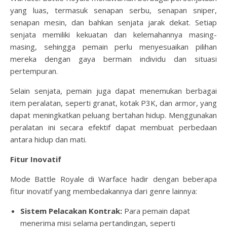
yang luas, termasuk senapan serbu, senapan sniper,
senapan mesin, dan bahkan senjata jarak dekat. Setiap
senjata memiliki kekuatan dan kelemahannya masing-
masing, sehingga pemain perlu menyesuaikan pilihan
mereka dengan gaya bermain individu dan situasi
pertempuran.
Selain senjata, pemain juga dapat menemukan berbagai
item peralatan, seperti granat, kotak P3K, dan armor, yang
dapat meningkatkan peluang bertahan hidup. Menggunakan
peralatan ini secara efektif dapat membuat perbedaan
antara hidup dan mati.
Fitur Inovatif
Mode Battle Royale di Warface hadir dengan beberapa
fitur inovatif yang membedakannya dari genre lainnya:
Sistem Pelacakan Kontrak:
Para pemain dapat
menerima misi selama pertandingan, seperti