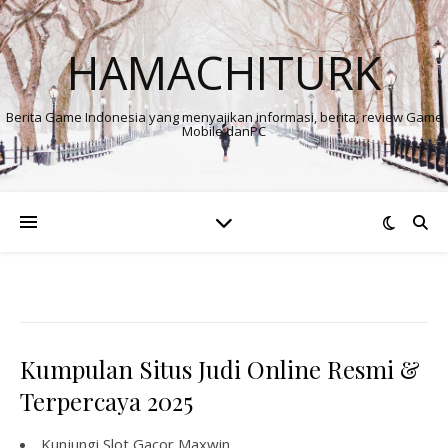
HAMACHITURK
Berita Game Indonesia yang menyajikan informasi, berita, review Game
Mobile danPC
Kumpulan Situs Judi Online Resmi &
Terpercaya 2025
Kunjungi
Slot Gacor Maxwin