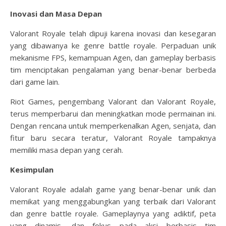
Inovasi dan Masa Depan
Valorant Royale telah dipuji karena inovasi dan kesegaran
yang dibawanya ke genre battle royale. Perpaduan unik
mekanisme FPS, kemampuan Agen, dan gameplay berbasis
tim menciptakan pengalaman yang benar-benar berbeda
dari game lain.
Riot Games, pengembang Valorant dan Valorant Royale,
terus memperbarui dan meningkatkan mode permainan ini.
Dengan rencana untuk memperkenalkan Agen, senjata, dan
fitur baru secara teratur, Valorant Royale tampaknya
memiliki masa depan yang cerah.
Kesimpulan
Valorant Royale adalah game yang benar-benar unik dan
memikat yang menggabungkan yang terbaik dari Valorant
dan genre battle royale. Gameplaynya yang adiktif, peta
yang dinamis, dan fokus pada aksi berbasis tim