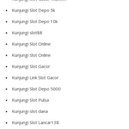
Kunjungi
Slot Depo 5k
Kunjungi
Slot Depo 10k
Kunjungi
slot88
Kunjungi
Slot Online
Kunjungi
Slot Online
Kunjungi
Slot Gacor
Kunjungi
Link Slot Gacor
Kunjungi
Slot Depo 5000
Kunjungi
Slot Pulsa
Kunjungi
slot dana
Kunjungi
Slot Lancar138