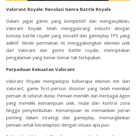
Valorant Royale: Revolusi Genre Battle Royale
Dalam jagat game yang kompetitif dan mengasyikkan,
Valorant Royale telah mengguncang industri dengan
konsep battle royale yang inovatif dan gameplay FPS yang
adiktif. Mode permainan ini menggabungkan elemen unik
dari Valorant dan genre battle royale, menciptakan
pengalaman yang benar-benar tak terlupakan.
Perpaduan Kekuatan Valorant
Valorant Royale mengadopsi beberapa elemen inti dari
Valorant, game first-person shooter yang telah memikat
pemain di seluruh dunia. Pemain memilih dari berbagai Agen
yang memiliki kemampuan unik, mulai dari kontrol zona
hingga penyembuhan. Kemampuan ini memainkan peran
penting dalam strategi dan gameplay, memungkinkan
pemain untuk beradaptasi dengan situasi apa pun.