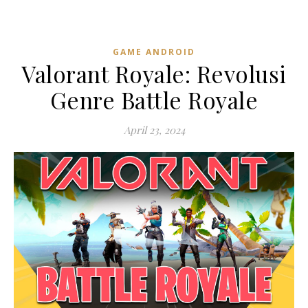
GAME ANDROID
Valorant Royale: Revolusi
Genre Battle Royale
April 23, 2024