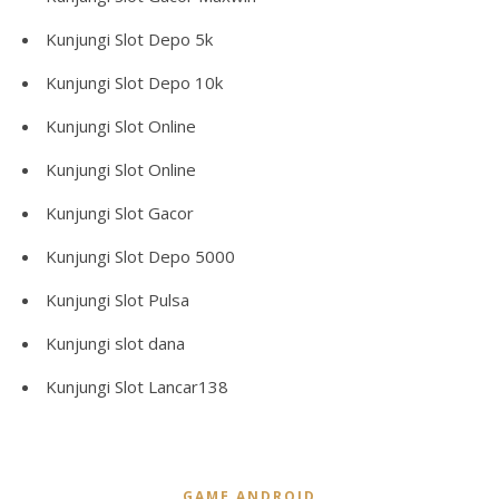
Kunjungi
Slot Depo 5k
Kunjungi
Slot Depo 10k
Kunjungi
Slot Online
Kunjungi
Slot Online
Kunjungi
Slot Gacor
Kunjungi
Slot Depo 5000
Kunjungi
Slot Pulsa
Kunjungi
slot dana
Kunjungi
Slot Lancar138
GAME ANDROID