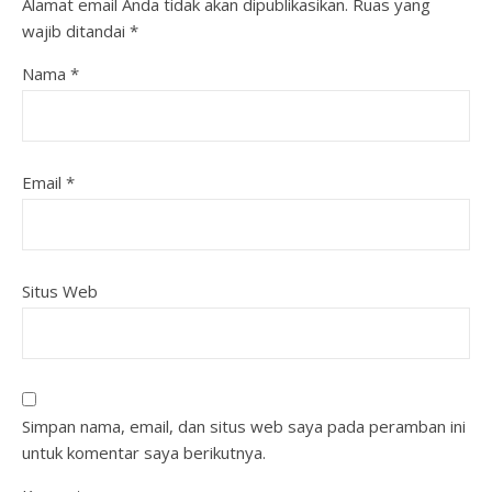
Alamat email Anda tidak akan dipublikasikan.
Ruas yang
wajib ditandai
*
Nama
*
Email
*
Situs Web
Simpan nama, email, dan situs web saya pada peramban ini
untuk komentar saya berikutnya.