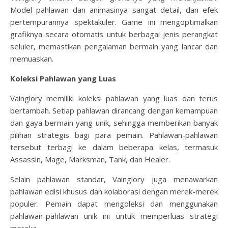
Model pahlawan dan animasinya sangat detail, dan efek
pertempurannya spektakuler. Game ini mengoptimalkan
grafiknya secara otomatis untuk berbagai jenis perangkat
seluler, memastikan pengalaman bermain yang lancar dan
memuaskan.
Koleksi Pahlawan yang Luas
Vainglory memiliki koleksi pahlawan yang luas dan terus
bertambah. Setiap pahlawan dirancang dengan kemampuan
dan gaya bermain yang unik, sehingga memberikan banyak
pilihan strategis bagi para pemain. Pahlawan-pahlawan
tersebut terbagi ke dalam beberapa kelas, termasuk
Assassin, Mage, Marksman, Tank, dan Healer.
Selain pahlawan standar, Vainglory juga menawarkan
pahlawan edisi khusus dan kolaborasi dengan merek-merek
populer. Pemain dapat mengoleksi dan menggunakan
pahlawan-pahlawan unik ini untuk memperluas strategi