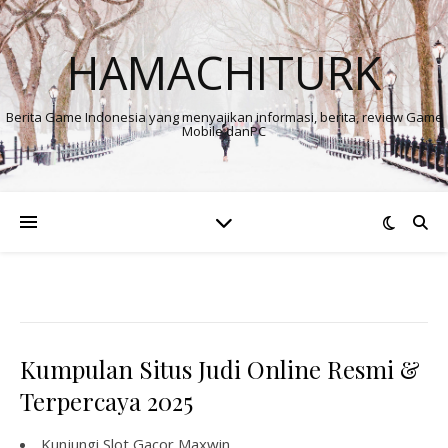
HAMACHITURK
Berita Game Indonesia yang menyajikan informasi, berita, review Game
Mobile danPC
Kumpulan Situs Judi Online Resmi &
Terpercaya 2025
Kunjungi
Slot Gacor Maxwin