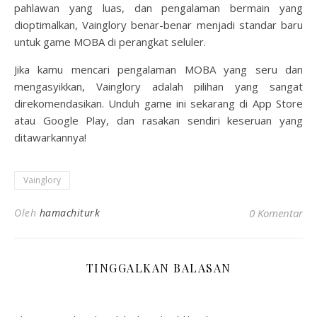
pahlawan yang luas, dan pengalaman bermain yang
dioptimalkan, Vainglory benar-benar menjadi standar baru
untuk game MOBA di perangkat seluler.
Jika kamu mencari pengalaman MOBA yang seru dan
mengasyikkan, Vainglory adalah pilihan yang sangat
direkomendasikan. Unduh game ini sekarang di App Store
atau Google Play, dan rasakan sendiri keseruan yang
ditawarkannya!
Vainglory
Oleh
hamachiturk
0 Komentar
TINGGALKAN BALASAN