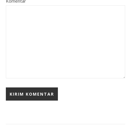
Komentar