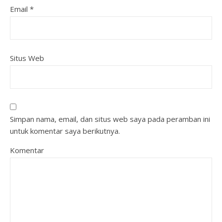
Email
*
Situs Web
Simpan nama, email, dan situs web saya pada peramban ini
untuk komentar saya berikutnya.
Komentar