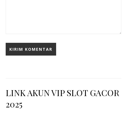
LINK AKUN VIP SLOT GACOR
2025