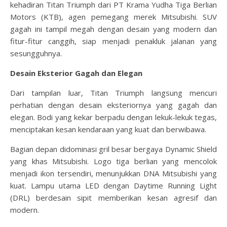
kehadiran Titan Triumph dari PT Krama Yudha Tiga Berlian
Motors (KTB), agen pemegang merek Mitsubishi. SUV
gagah ini tampil megah dengan desain yang modern dan
fitur-fitur canggih, siap menjadi penakluk jalanan yang
sesungguhnya.
Desain Eksterior Gagah dan Elegan
Dari tampilan luar, Titan Triumph langsung mencuri
perhatian dengan desain eksteriornya yang gagah dan
elegan. Bodi yang kekar berpadu dengan lekuk-lekuk tegas,
menciptakan kesan kendaraan yang kuat dan berwibawa.
Bagian depan didominasi gril besar bergaya Dynamic Shield
yang khas Mitsubishi. Logo tiga berlian yang mencolok
menjadi ikon tersendiri, menunjukkan DNA Mitsubishi yang
kuat. Lampu utama LED dengan Daytime Running Light
(DRL) berdesain sipit memberikan kesan agresif dan
modern.