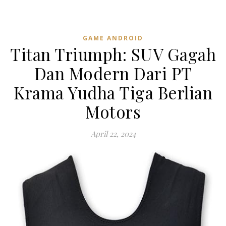
GAME ANDROID
Titan Triumph: SUV Gagah
Dan Modern Dari PT
Krama Yudha Tiga Berlian
Motors
April 22, 2024