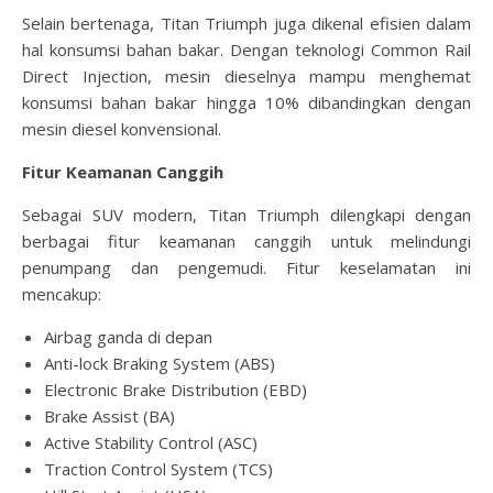
Selain bertenaga, Titan Triumph juga dikenal efisien dalam
hal konsumsi bahan bakar. Dengan teknologi Common Rail
Direct Injection, mesin dieselnya mampu menghemat
konsumsi bahan bakar hingga 10% dibandingkan dengan
mesin diesel konvensional.
Fitur Keamanan Canggih
Sebagai SUV modern, Titan Triumph dilengkapi dengan
berbagai fitur keamanan canggih untuk melindungi
penumpang dan pengemudi. Fitur keselamatan ini
mencakup:
Airbag ganda di depan
Anti-lock Braking System (ABS)
Electronic Brake Distribution (EBD)
Brake Assist (BA)
Active Stability Control (ASC)
Traction Control System (TCS)