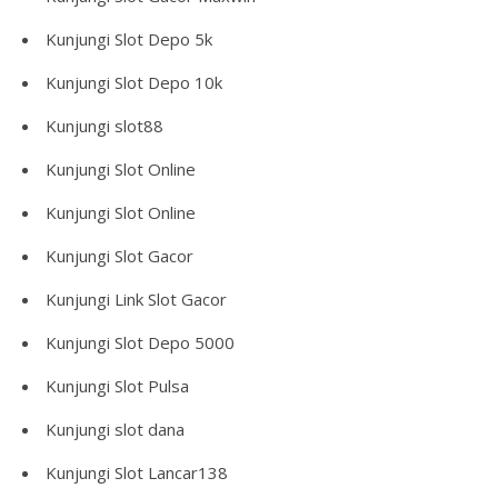
Kunjungi
Slot Depo 5k
Kunjungi
Slot Depo 10k
Kunjungi
slot88
Kunjungi
Slot Online
Kunjungi
Slot Online
Kunjungi
Slot Gacor
Kunjungi
Link Slot Gacor
Kunjungi
Slot Depo 5000
Kunjungi
Slot Pulsa
Kunjungi
slot dana
Kunjungi
Slot Lancar138