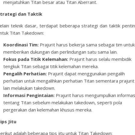
menjatuhkan Titan besar atau Titan Aberrant.
trategi dan Taktik
elain teknik dasar, terdapat beberapa strategi dan taktik penti
ntuk Titan Takedown:
Koordinasi Tim:
Prajurit harus bekerja sama sebagai tim untuk
memberikan dukungan dan perlindungan satu sama lain.
Fokus pada Titik Kelemahan:
Prajurit harus selalu membidik
tengkuk Titan sebagai titik kelemahan mereka.
Pengalih Perhatian:
Prajurit dapat menggunakan pengalih
perhatian untuk mengalihkan perhatian Titan sementara prajurit
lain melakukan takedown.
Informasi Pengintaian:
Prajurit harus mengumpulkan informas
tentang Titan sebelum melakukan takedown, seperti pola
pergerakan dan kelemahan khusus mereka.
ips Jitu
erikut adalah beberapa tips jitu untuk Titan Takedown: