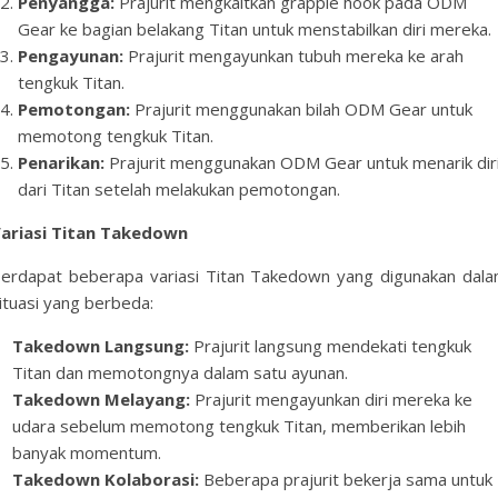
Penyangga:
Prajurit mengkaitkan grapple hook pada ODM
Gear ke bagian belakang Titan untuk menstabilkan diri mereka.
Pengayunan:
Prajurit mengayunkan tubuh mereka ke arah
tengkuk Titan.
Pemotongan:
Prajurit menggunakan bilah ODM Gear untuk
memotong tengkuk Titan.
Penarikan:
Prajurit menggunakan ODM Gear untuk menarik dir
dari Titan setelah melakukan pemotongan.
ariasi Titan Takedown
erdapat beberapa variasi Titan Takedown yang digunakan dal
ituasi yang berbeda:
Takedown Langsung:
Prajurit langsung mendekati tengkuk
Titan dan memotongnya dalam satu ayunan.
Takedown Melayang:
Prajurit mengayunkan diri mereka ke
udara sebelum memotong tengkuk Titan, memberikan lebih
banyak momentum.
Takedown Kolaborasi:
Beberapa prajurit bekerja sama untuk