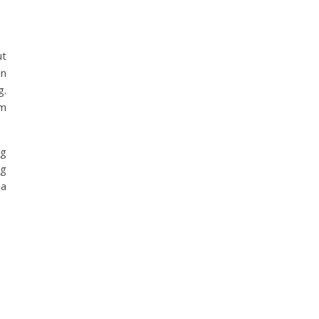
ut
an
g.
am
ng
ng
sa