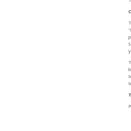
T
C
T
"
p
S
y
T
b
t
t
T
P