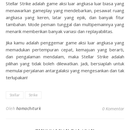
Stellar Strike adalah game aksi luar angkasa luar biasa yang
menawarkan gameplay yang mendebarkan, pesawat ruang
angkasa yang keren, latar yang epik, dan banyak fitur
tambahan. Mode pemain tunggal dan multipemainnya yang
menarik memberikan banyak variasi dan replayabilitas.
Jika kamu adalah penggemar game aksi luar angkasa yang
memadukan pertempuran cepat, kemajuan yang berarti,
dan pengalaman mendalam, maka Stellar Strike adalah
pilihan yang tidak boleh dilewatkan. Jadi, bersiaplah untuk
memulai perjalanan antargalaksi yang mengesankan dan tak
terlupakan!
Stellar
Strike
Oleh
hamachiturk
0 Komentar