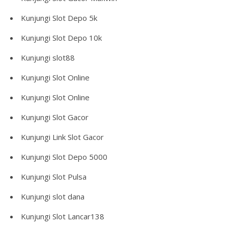
Kunjungi
Slot Depo 5k
Kunjungi
Slot Depo 10k
Kunjungi
slot88
Kunjungi
Slot Online
Kunjungi
Slot Online
Kunjungi
Slot Gacor
Kunjungi
Link Slot Gacor
Kunjungi
Slot Depo 5000
Kunjungi
Slot Pulsa
Kunjungi
slot dana
Kunjungi
Slot Lancar138