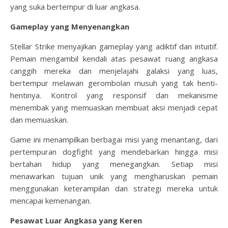
yang suka bertempur di luar angkasa.
Gameplay yang Menyenangkan
Stellar Strike menyajikan gameplay yang adiktif dan intuitif.
Pemain mengambil kendali atas pesawat ruang angkasa
canggih mereka dan menjelajahi galaksi yang luas,
bertempur melawan gerombolan musuh yang tak henti-
hentinya. Kontrol yang responsif dan mekanisme
menembak yang memuaskan membuat aksi menjadi cepat
dan memuaskan.
Game ini menampilkan berbagai misi yang menantang, dari
pertempuran dogfight yang mendebarkan hingga misi
bertahan hidup yang menegangkan. Setiap misi
menawarkan tujuan unik yang mengharuskan pemain
menggunakan keterampilan dan strategi mereka untuk
mencapai kemenangan.
Pesawat Luar Angkasa yang Keren