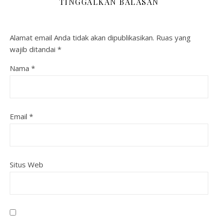
TINGGALKAN BALASAN
Alamat email Anda tidak akan dipublikasikan.
Ruas yang
wajib ditandai
*
Nama
*
Email
*
Situs Web