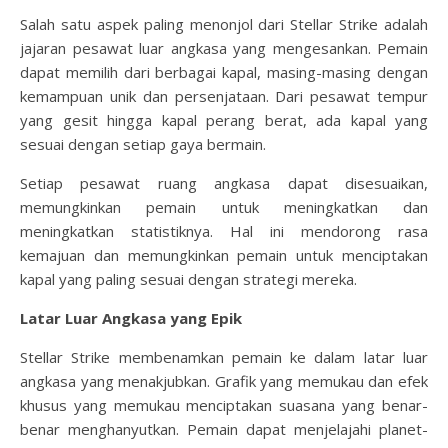
Salah satu aspek paling menonjol dari Stellar Strike adalah
jajaran pesawat luar angkasa yang mengesankan. Pemain
dapat memilih dari berbagai kapal, masing-masing dengan
kemampuan unik dan persenjataan. Dari pesawat tempur
yang gesit hingga kapal perang berat, ada kapal yang
sesuai dengan setiap gaya bermain.
Setiap pesawat ruang angkasa dapat disesuaikan,
memungkinkan pemain untuk meningkatkan dan
meningkatkan statistiknya. Hal ini mendorong rasa
kemajuan dan memungkinkan pemain untuk menciptakan
kapal yang paling sesuai dengan strategi mereka.
Latar Luar Angkasa yang Epik
Stellar Strike membenamkan pemain ke dalam latar luar
angkasa yang menakjubkan. Grafik yang memukau dan efek
khusus yang memukau menciptakan suasana yang benar-
benar menghanyutkan. Pemain dapat menjelajahi planet-