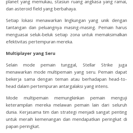
planet yang memukau, stasiun ruang angkasa yang ramai,
dan asteroid field yang berbahaya.
Setiap lokasi menawarkan lingkungan yang unik dengan
tantangan dan peluangnya masing-masing. Pemain harus
menguasai seluk-beluk setiap zona untuk memaksimalkan
efektivitas pertempuran mereka.
Multiplayer yang Seru
Selain mode pemain tunggal, Stellar Strike juga
menawarkan mode multipemain yang seru. Pemain dapat
bekerja sama dengan teman atau berhadapan head-to-
head dalam pertempuran antargalaksi yang intens.
Mode multipemain memungkinkan pemain menguji
keterampilan mereka melawan pemain lain dari seluruh
dunia. Kerjasama tim dan strategi menjadi sangat penting
untuk meraih kemenangan dan mendapatkan peringkat di
papan peringkat.