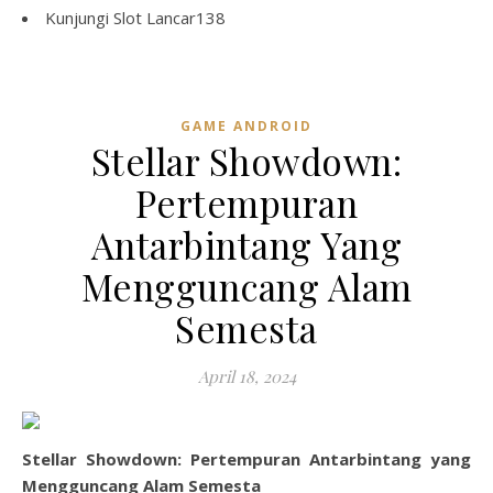
Kunjungi
Slot Lancar138
GAME ANDROID
Stellar Showdown:
Pertempuran
Antarbintang Yang
Mengguncang Alam
Semesta
April 18, 2024
Stellar Showdown: Pertempuran Antarbintang yang
Mengguncang Alam Semesta