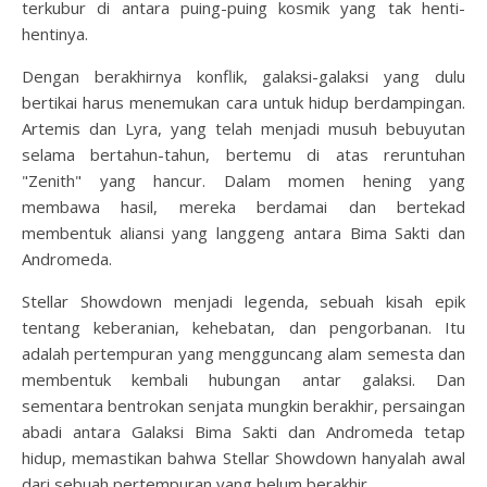
terkubur di antara puing-puing kosmik yang tak henti-
hentinya.
Dengan berakhirnya konflik, galaksi-galaksi yang dulu
bertikai harus menemukan cara untuk hidup berdampingan.
Artemis dan Lyra, yang telah menjadi musuh bebuyutan
selama bertahun-tahun, bertemu di atas reruntuhan
"Zenith" yang hancur. Dalam momen hening yang
membawa hasil, mereka berdamai dan bertekad
membentuk aliansi yang langgeng antara Bima Sakti dan
Andromeda.
Stellar Showdown menjadi legenda, sebuah kisah epik
tentang keberanian, kehebatan, dan pengorbanan. Itu
adalah pertempuran yang mengguncang alam semesta dan
membentuk kembali hubungan antar galaksi. Dan
sementara bentrokan senjata mungkin berakhir, persaingan
abadi antara Galaksi Bima Sakti dan Andromeda tetap
hidup, memastikan bahwa Stellar Showdown hanyalah awal
dari sebuah pertempuran yang belum berakhir.