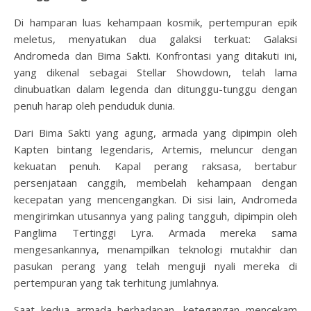
Di hamparan luas kehampaan kosmik, pertempuran epik
meletus, menyatukan dua galaksi terkuat: Galaksi
Andromeda dan Bima Sakti. Konfrontasi yang ditakuti ini,
yang dikenal sebagai Stellar Showdown, telah lama
dinubuatkan dalam legenda dan ditunggu-tunggu dengan
penuh harap oleh penduduk dunia.
Dari Bima Sakti yang agung, armada yang dipimpin oleh
Kapten bintang legendaris, Artemis, meluncur dengan
kekuatan penuh. Kapal perang raksasa, bertabur
persenjataan canggih, membelah kehampaan dengan
kecepatan yang mencengangkan. Di sisi lain, Andromeda
mengirimkan utusannya yang paling tangguh, dipimpin oleh
Panglima Tertinggi Lyra. Armada mereka sama
mengesankannya, menampilkan teknologi mutakhir dan
pasukan perang yang telah menguji nyali mereka di
pertempuran yang tak terhitung jumlahnya.
Saat kedua armada berhadapan, ketegangan mencekam