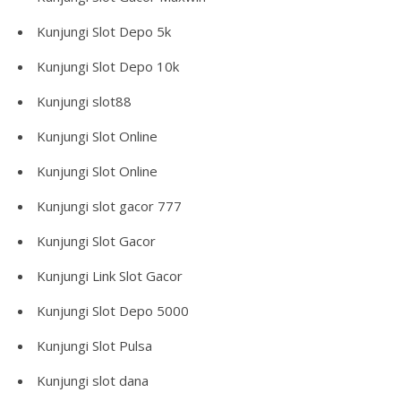
Kunjungi
Slot Depo 5k
Kunjungi
Slot Depo 10k
Kunjungi
slot88
Kunjungi
Slot Online
Kunjungi
Slot Online
Kunjungi
slot gacor 777
Kunjungi
Slot Gacor
Kunjungi
Link Slot Gacor
Kunjungi
Slot Depo 5000
Kunjungi
Slot Pulsa
Kunjungi
slot dana