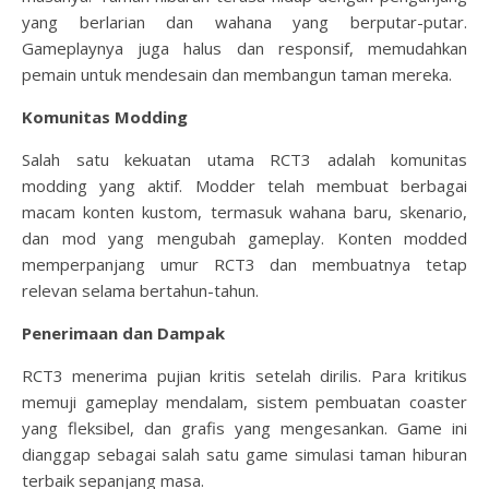
yang berlarian dan wahana yang berputar-putar.
Gameplaynya juga halus dan responsif, memudahkan
pemain untuk mendesain dan membangun taman mereka.
Komunitas Modding
Salah satu kekuatan utama RCT3 adalah komunitas
modding yang aktif. Modder telah membuat berbagai
macam konten kustom, termasuk wahana baru, skenario,
dan mod yang mengubah gameplay. Konten modded
memperpanjang umur RCT3 dan membuatnya tetap
relevan selama bertahun-tahun.
Penerimaan dan Dampak
RCT3 menerima pujian kritis setelah dirilis. Para kritikus
memuji gameplay mendalam, sistem pembuatan coaster
yang fleksibel, dan grafis yang mengesankan. Game ini
dianggap sebagai salah satu game simulasi taman hiburan
terbaik sepanjang masa.