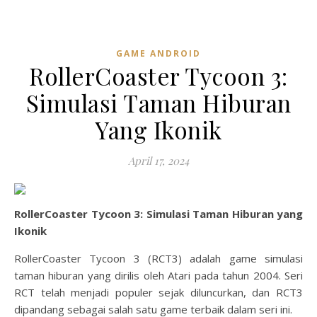
GAME ANDROID
RollerCoaster Tycoon 3:
Simulasi Taman Hiburan
Yang Ikonik
April 17, 2024
RollerCoaster Tycoon 3: Simulasi Taman Hiburan yang
Ikonik
RollerCoaster Tycoon 3 (RCT3) adalah game simulasi
taman hiburan yang dirilis oleh Atari pada tahun 2004. Seri
RCT telah menjadi populer sejak diluncurkan, dan RCT3
dipandang sebagai salah satu game terbaik dalam seri ini.