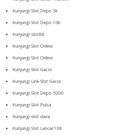
Kunjungi
Slot Depo 5k
Kunjungi
Slot Depo 10k
Kunjungi
slot88
Kunjungi
Slot Online
Kunjungi
Slot Online
Kunjungi
Slot Gacor
Kunjungi
Link Slot Gacor
Kunjungi
Slot Depo 5000
Kunjungi
Slot Pulsa
Kunjungi
slot dana
Kunjungi
Slot Lancar138