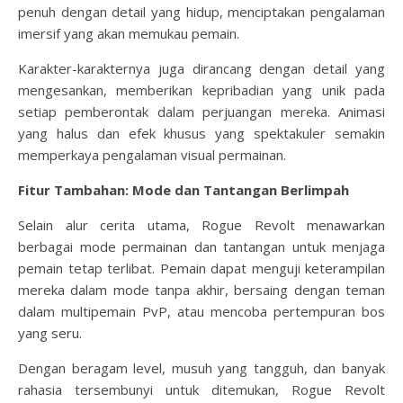
penuh dengan detail yang hidup, menciptakan pengalaman
imersif yang akan memukau pemain.
Karakter-karakternya juga dirancang dengan detail yang
mengesankan, memberikan kepribadian yang unik pada
setiap pemberontak dalam perjuangan mereka. Animasi
yang halus dan efek khusus yang spektakuler semakin
memperkaya pengalaman visual permainan.
Fitur Tambahan: Mode dan Tantangan Berlimpah
Selain alur cerita utama, Rogue Revolt menawarkan
berbagai mode permainan dan tantangan untuk menjaga
pemain tetap terlibat. Pemain dapat menguji keterampilan
mereka dalam mode tanpa akhir, bersaing dengan teman
dalam multipemain PvP, atau mencoba pertempuran bos
yang seru.
Dengan beragam level, musuh yang tangguh, dan banyak
rahasia tersembunyi untuk ditemukan, Rogue Revolt