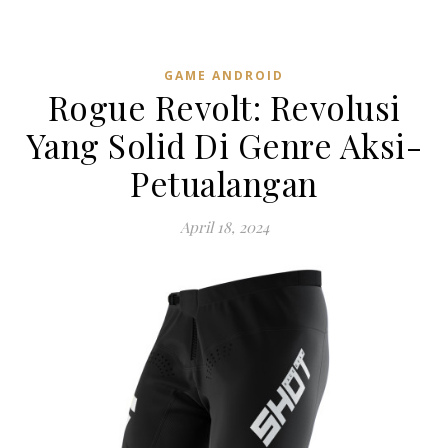
GAME ANDROID
Rogue Revolt: Revolusi
Yang Solid Di Genre Aksi-
Petualangan
April 18, 2024