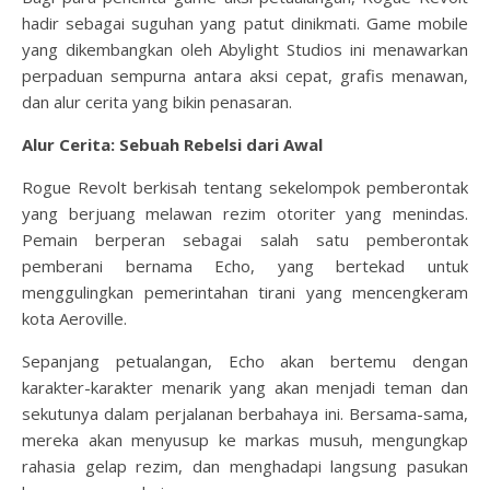
hadir sebagai suguhan yang patut dinikmati. Game mobile
yang dikembangkan oleh Abylight Studios ini menawarkan
perpaduan sempurna antara aksi cepat, grafis menawan,
dan alur cerita yang bikin penasaran.
Alur Cerita: Sebuah Rebelsi dari Awal
Rogue Revolt berkisah tentang sekelompok pemberontak
yang berjuang melawan rezim otoriter yang menindas.
Pemain berperan sebagai salah satu pemberontak
pemberani bernama Echo, yang bertekad untuk
menggulingkan pemerintahan tirani yang mencengkeram
kota Aeroville.
Sepanjang petualangan, Echo akan bertemu dengan
karakter-karakter menarik yang akan menjadi teman dan
sekutunya dalam perjalanan berbahaya ini. Bersama-sama,
mereka akan menyusup ke markas musuh, mengungkap
rahasia gelap rezim, dan menghadapi langsung pasukan