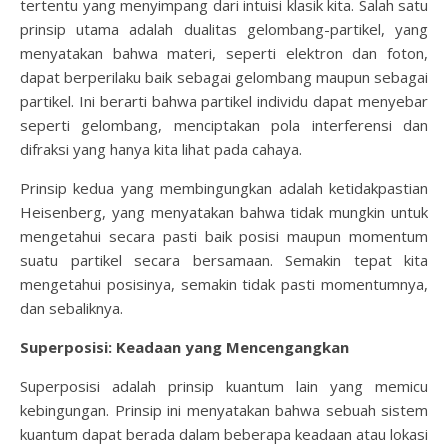
tertentu yang menyimpang dari intuisi klasik kita. Salah satu
prinsip utama adalah dualitas gelombang-partikel, yang
menyatakan bahwa materi, seperti elektron dan foton,
dapat berperilaku baik sebagai gelombang maupun sebagai
partikel. Ini berarti bahwa partikel individu dapat menyebar
seperti gelombang, menciptakan pola interferensi dan
difraksi yang hanya kita lihat pada cahaya.
Prinsip kedua yang membingungkan adalah ketidakpastian
Heisenberg, yang menyatakan bahwa tidak mungkin untuk
mengetahui secara pasti baik posisi maupun momentum
suatu partikel secara bersamaan. Semakin tepat kita
mengetahui posisinya, semakin tidak pasti momentumnya,
dan sebaliknya.
Superposisi: Keadaan yang Mencengangkan
Superposisi adalah prinsip kuantum lain yang memicu
kebingungan. Prinsip ini menyatakan bahwa sebuah sistem
kuantum dapat berada dalam beberapa keadaan atau lokasi