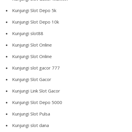
Kunjungi
Slot Depo 5k
Kunjungi
Slot Depo 10k
Kunjungi
slot88
Kunjungi
Slot Online
Kunjungi
Slot Online
Kunjungi
slot gacor 777
Kunjungi
Slot Gacor
Kunjungi
Link Slot Gacor
Kunjungi
Slot Depo 5000
Kunjungi
Slot Pulsa
Kunjungi
slot dana