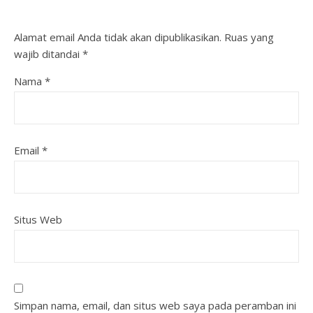
Alamat email Anda tidak akan dipublikasikan.
Ruas yang
wajib ditandai
*
Nama
*
Email
*
Situs Web
Simpan nama, email, dan situs web saya pada peramban ini