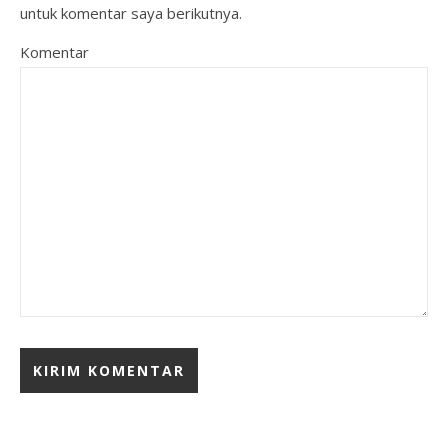
untuk komentar saya berikutnya.
Komentar