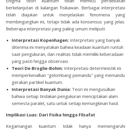
Enigma teori kuantum telah memicu perdebatan
berkelanjutan di kalangan fisikawan. Berbagai interpretasi
telah diajukan untuk menjelaskan fenomena yang
membingungkan ini, tetapi tidak ada konsensus yang jelas.
Beberapa interpretasi yang paling umum meliputi:
Interpretasi Kopenhagen:
Interpretasi yang banyak
diterima ini menyatakan bahwa keadaan kuantum runtuh
saat pengukuran, dan realitas tidak memiliki keberadaan
yang pasti hingga observasi.
Teori De Broglie-Bohm:
Interpretasi deterministik ini
memperkenalkan "gelombang pemandu" yang memandu
gerakan partikel kuantum.
Interpretasi Banyak Dunia:
Teori ini mengusulkan
bahwa setiap tindakan pengukuran menciptakan alam
semesta paralel, satu untuk setiap kemungkinan hasil.
Implikasi Luas: Dari Fisika hingga Filsafat
Kegamangan kuantum tidak hanya memengaruhi