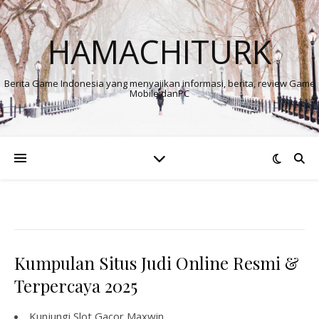
HAMACHITURK
Berita Game Indonesia yang menyajikan informasi, berita, review Game
Mobile danPC
Kumpulan Situs Judi Online Resmi &
Terpercaya 2025
Kunjungi
Slot Gacor Maxwin