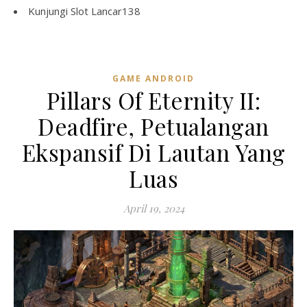
Kunjungi
Slot Lancar138
GAME ANDROID
Pillars Of Eternity II:
Deadfire, Petualangan
Ekspansif Di Lautan Yang
Luas
April 19, 2024