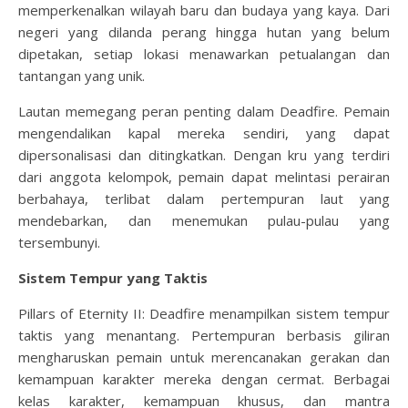
memperkenalkan wilayah baru dan budaya yang kaya. Dari
negeri yang dilanda perang hingga hutan yang belum
dipetakan, setiap lokasi menawarkan petualangan dan
tantangan yang unik.
Lautan memegang peran penting dalam Deadfire. Pemain
mengendalikan kapal mereka sendiri, yang dapat
dipersonalisasi dan ditingkatkan. Dengan kru yang terdiri
dari anggota kelompok, pemain dapat melintasi perairan
berbahaya, terlibat dalam pertempuran laut yang
mendebarkan, dan menemukan pulau-pulau yang
tersembunyi.
Sistem Tempur yang Taktis
Pillars of Eternity II: Deadfire menampilkan sistem tempur
taktis yang menantang. Pertempuran berbasis giliran
mengharuskan pemain untuk merencanakan gerakan dan
kemampuan karakter mereka dengan cermat. Berbagai
kelas karakter, kemampuan khusus, dan mantra