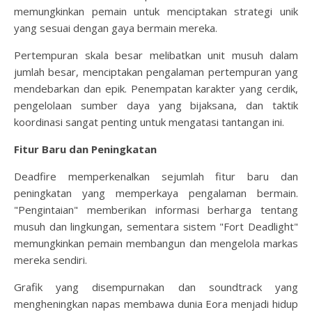
memungkinkan pemain untuk menciptakan strategi unik
yang sesuai dengan gaya bermain mereka.
Pertempuran skala besar melibatkan unit musuh dalam
jumlah besar, menciptakan pengalaman pertempuran yang
mendebarkan dan epik. Penempatan karakter yang cerdik,
pengelolaan sumber daya yang bijaksana, dan taktik
koordinasi sangat penting untuk mengatasi tantangan ini.
Fitur Baru dan Peningkatan
Deadfire memperkenalkan sejumlah fitur baru dan
peningkatan yang memperkaya pengalaman bermain.
"Pengintaian" memberikan informasi berharga tentang
musuh dan lingkungan, sementara sistem "Fort Deadlight"
memungkinkan pemain membangun dan mengelola markas
mereka sendiri.
Grafik yang disempurnakan dan soundtrack yang
mengheningkan napas membawa dunia Eora menjadi hidup