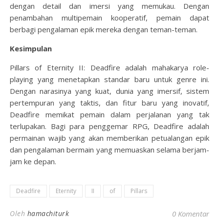
dengan detail dan imersi yang memukau. Dengan
penambahan multipemain kooperatif, pemain dapat
berbagi pengalaman epik mereka dengan teman-teman.
Kesimpulan
Pillars of Eternity II: Deadfire adalah mahakarya role-
playing yang menetapkan standar baru untuk genre ini.
Dengan narasinya yang kuat, dunia yang imersif, sistem
pertempuran yang taktis, dan fitur baru yang inovatif,
Deadfire memikat pemain dalam perjalanan yang tak
terlupakan. Bagi para penggemar RPG, Deadfire adalah
permainan wajib yang akan memberikan petualangan epik
dan pengalaman bermain yang memuaskan selama berjam-
jam ke depan.
Deadfire
Eternity
II
of
Pillars
Oleh
hamachiturk
0 Komentar