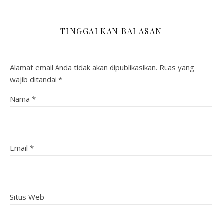
TINGGALKAN BALASAN
Alamat email Anda tidak akan dipublikasikan.
Ruas yang
wajib ditandai
*
Nama
*
Email
*
Situs Web