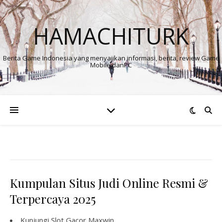
HAMACHITURK
Berita Game Indonesia yang menyajikan informasi, berita, review Game
Mobile danPC
Kumpulan Situs Judi Online Resmi &
Terpercaya 2025
Kunjungi
Slot Gacor Maxwin