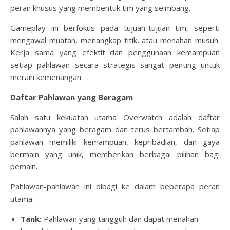
peran khusus yang membentuk tim yang seimbang.
Gameplay ini berfokus pada tujuan-tujuan tim, seperti
mengawal muatan, menangkap titik, atau menahan musuh.
Kerja sama yang efektif dan penggunaan kemampuan
setiap pahlawan secara strategis sangat penting untuk
meraih kemenangan.
Daftar Pahlawan yang Beragam
Salah satu kekuatan utama Overwatch adalah daftar
pahlawannya yang beragam dan terus bertambah. Setiap
pahlawan memiliki kemampuan, kepribadian, dan gaya
bermain yang unik, memberikan berbagai pilihan bagi
pemain.
Pahlawan-pahlawan ini dibagi ke dalam beberapa peran
utama:
Tank:
Pahlawan yang tangguh dan dapat menahan