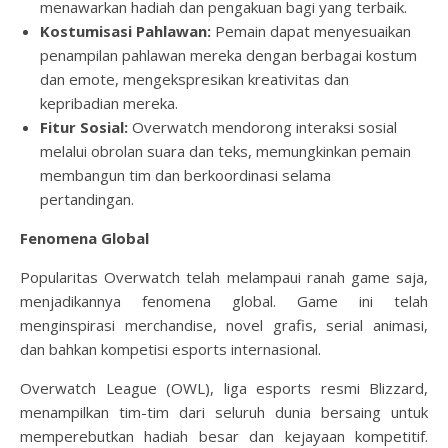
menawarkan hadiah dan pengakuan bagi yang terbaik.
Kostumisasi Pahlawan:
Pemain dapat menyesuaikan
penampilan pahlawan mereka dengan berbagai kostum
dan emote, mengekspresikan kreativitas dan
kepribadian mereka.
Fitur Sosial:
Overwatch mendorong interaksi sosial
melalui obrolan suara dan teks, memungkinkan pemain
membangun tim dan berkoordinasi selama
pertandingan.
Fenomena Global
Popularitas Overwatch telah melampaui ranah game saja,
menjadikannya fenomena global. Game ini telah
menginspirasi merchandise, novel grafis, serial animasi,
dan bahkan kompetisi esports internasional.
Overwatch League (OWL), liga esports resmi Blizzard,
menampilkan tim-tim dari seluruh dunia bersaing untuk
memperebutkan hadiah besar dan kejayaan kompetitif.