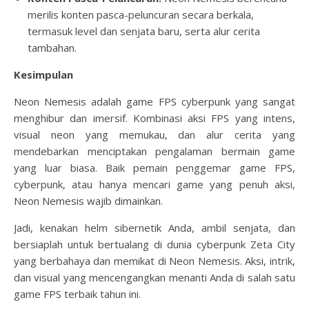
merilis konten pasca-peluncuran secara berkala,
termasuk level dan senjata baru, serta alur cerita
tambahan.
Kesimpulan
Neon Nemesis adalah game FPS cyberpunk yang sangat
menghibur dan imersif. Kombinasi aksi FPS yang intens,
visual neon yang memukau, dan alur cerita yang
mendebarkan menciptakan pengalaman bermain game
yang luar biasa. Baik pemain penggemar game FPS,
cyberpunk, atau hanya mencari game yang penuh aksi,
Neon Nemesis wajib dimainkan.
Jadi, kenakan helm sibernetik Anda, ambil senjata, dan
bersiaplah untuk bertualang di dunia cyberpunk Zeta City
yang berbahaya dan memikat di Neon Nemesis. Aksi, intrik,
dan visual yang mencengangkan menanti Anda di salah satu
game FPS terbaik tahun ini.