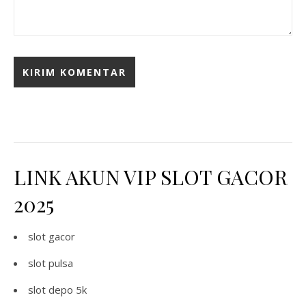
LINK AKUN VIP SLOT GACOR
2025
slot gacor
slot pulsa
slot depo 5k