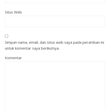
Situs Web
Simpan nama, email, dan situs web saya pada peramban ini
untuk komentar saya berikutnya.
Komentar