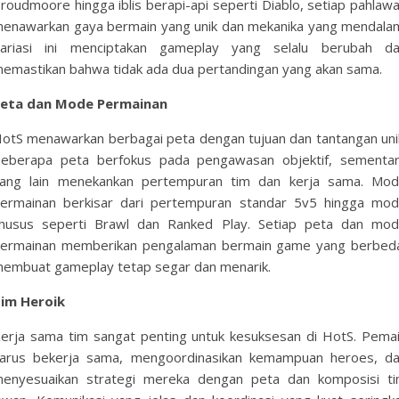
roudmoore hingga iblis berapi-api seperti Diablo, setiap pahlaw
enawarkan gaya bermain yang unik dan mekanika yang mendala
ariasi ini menciptakan gameplay yang selalu berubah d
emastikan bahwa tidak ada dua pertandingan yang akan sama.
eta dan Mode Permainan
otS menawarkan berbagai peta dengan tujuan dan tantangan uni
eberapa peta berfokus pada pengawasan objektif, sementa
ang lain menekankan pertempuran tim dan kerja sama. Mo
ermainan berkisar dari pertempuran standar 5v5 hingga mo
husus seperti Brawl dan Ranked Play. Setiap peta dan mo
ermainan memberikan pengalaman bermain game yang berbed
embuat gameplay tetap segar dan menarik.
im Heroik
erja sama tim sangat penting untuk kesuksesan di HotS. Pema
arus bekerja sama, mengoordinasikan kemampuan heroes, d
enyesuaikan strategi mereka dengan peta dan komposisi t