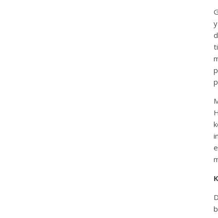
G
y
d
t
m
p
p
M
H
k
i
e
m
K
D
b