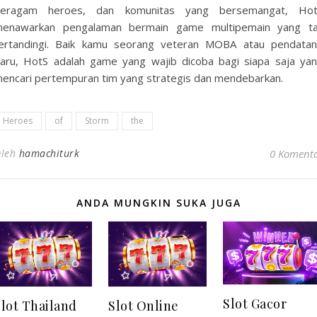
eragam heroes, dan komunitas yang bersemangat, Ho
enawarkan pengalaman bermain game multipemain yang t
ertandingi. Baik kamu seorang veteran MOBA atau pendata
aru, HotS adalah game yang wajib dicoba bagi siapa saja ya
encari pertempuran tim yang strategis dan mendebarkan.
Heroes
of
Storm
the
leh
hamachiturk
0 Koment
ANDA MUNGKIN SUKA JUGA
Slot Gacor
Slot Thailand
Slot Online