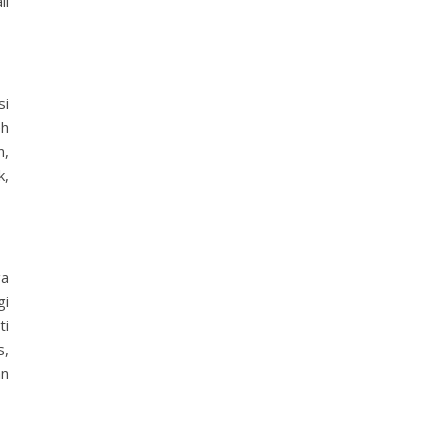
li
si
eh
n,
k,
ga
gi
ti
s,
an