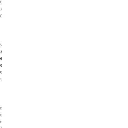
an
m.
an
k.
ra
de
de
de
a,
in
an
im