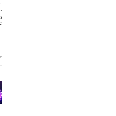
tS
ak
ng
ng
ar