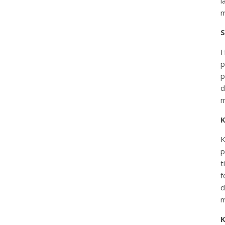
l
m
S
H
p
p
d
m
K
K
p
t
f
d
m
K