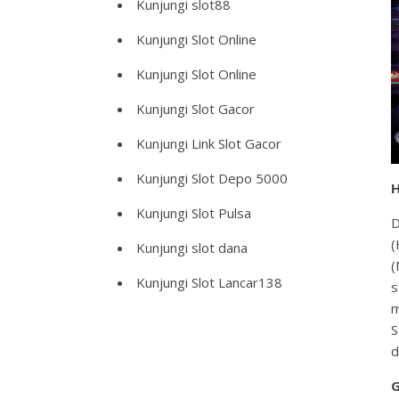
Kunjungi
slot88
Kunjungi
Slot Online
Kunjungi
Slot Online
Kunjungi
Slot Gacor
Kunjungi
Link Slot Gacor
Kunjungi
Slot Depo 5000
H
Kunjungi
Slot Pulsa
D
(
Kunjungi
slot dana
(
Kunjungi
Slot Lancar138
s
m
S
d
G