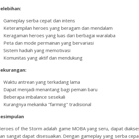
elebihan:
Gameplay serba cepat dan intens
Keterampilan heroes yang beragam dan mendalam
Keragaman heroes yang luas dari berbagai waralaba
Peta dan mode permainan yang bervariasi
Sistem hadiah yang memotivasi
Komunitas yang aktif dan mendukung
ekurangan:
Waktu antrean yang terkadang lama
Dapat menjadi menantang bagi pemain baru
Beberapa imbalance sesekali
Kurangnya mekanika "farming" tradisional
esimpulan
eroes of the Storm adalah game MOBA yang seru, dapat diakse
an sangat dapat disesuaikan. Dengan gameplay yang serba cepa