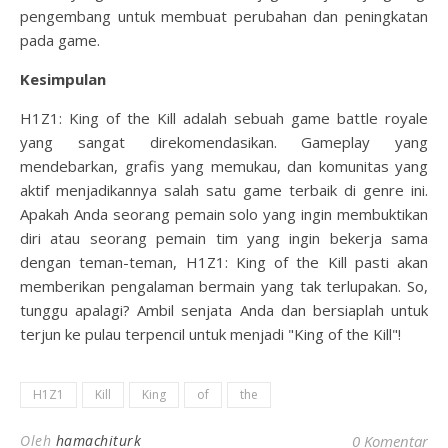
pengembang untuk membuat perubahan dan peningkatan
pada game.
Kesimpulan
H1Z1: King of the Kill adalah sebuah game battle royale
yang sangat direkomendasikan. Gameplay yang
mendebarkan, grafis yang memukau, dan komunitas yang
aktif menjadikannya salah satu game terbaik di genre ini.
Apakah Anda seorang pemain solo yang ingin membuktikan
diri atau seorang pemain tim yang ingin bekerja sama
dengan teman-teman, H1Z1: King of the Kill pasti akan
memberikan pengalaman bermain yang tak terlupakan. So,
tunggu apalagi? Ambil senjata Anda dan bersiaplah untuk
terjun ke pulau terpencil untuk menjadi "King of the Kill"!
H1Z1
Kill
King
of
the
Oleh
hamachiturk
0 Komentar