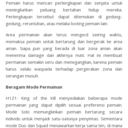
Pemain harus mencari perlengkapan dan senjata untuk
meningkatkan peluang bertahan hidup mereka.
Perlengkapan tersebut dapat ditemukan di gedung-
gedung, reruntuhan, atau melalui looting pemain lain.
Area permainan akan terus mengecil seiring waktu,
memaksa pemain untuk bertarung dan bergerak ke area
aman. Siapa pun yang berada di luar zona aman akan
menerima damage dan akhirnya mati. Hal ini membuat
permainan semakin seru dan menegangkan, karena pemain
harus selalu waspada terhadap pergerakan zona dan
serangan musuh.
Beragam Mode Permainan
H1Z1: King of the Kill menyediakan beberapa mode
permainan yang dapat dipilih sesuai preferensi pemain.
Mode Solo memungkinkan pemain bertarung secara
individu untuk menjadi satu-satunya penyintas. Sementara
mode Duo dan Squad menawarkan kerja sama tim, di mana