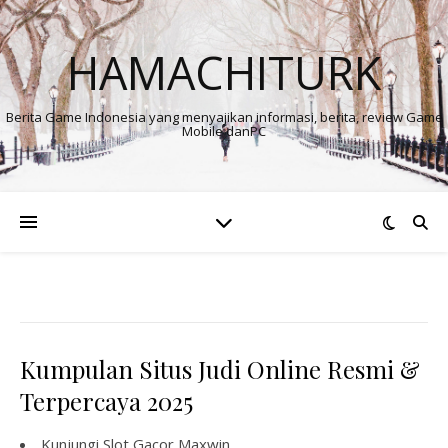
HAMACHITURK
Berita Game Indonesia yang menyajikan informasi, berita, review Game
Mobile danPC
Kumpulan Situs Judi Online Resmi &
Terpercaya 2025
Kunjungi
Slot Gacor Maxwin