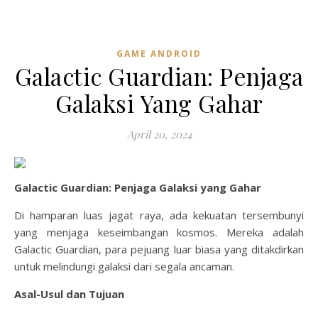
GAME ANDROID
Galactic Guardian: Penjaga
Galaksi Yang Gahar
April 20, 2024
Galactic Guardian: Penjaga Galaksi yang Gahar
Di hamparan luas jagat raya, ada kekuatan tersembunyi
yang menjaga keseimbangan kosmos. Mereka adalah
Galactic Guardian, para pejuang luar biasa yang ditakdirkan
untuk melindungi galaksi dari segala ancaman.
Asal-Usul dan Tujuan