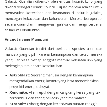
Galactic Guardian dibentuk oleh entitas kosmik kuno yang
dikenal sebagai Cosmic Council. Tujuan mereka adalah untuk
memastikan ketertiban dan keamanan di seluruh galaksi,
mencegah kekacauan dan kehancuran. Mereka beroperasi
secara diam-diam, mengawasi galaksi dan mengintervensi
setiap kali dibutuhkan.
Anggota yang Mumpuni
Galactic Guardian terdiri dari berbagai spesies alien dan
manusia yang dipilih karena kemampuan dan tekad mereka
yang luar biasa. Setiap anggota memiliki kekuatan unik yang
melengkapi tim secara keseluruhan.
Astroblast:
Seorang manusia dengan kemampuan
mengendalikan energi kosmik yang bisa menembakkan
proyektil energi dahsyat.
Xenomite:
Alien reptil dengan cangkang keras yang tak
tertembus dan taring beracun yang mematikan.
Starbolt:
Cyborg dengan kecerdasan buatan canggih