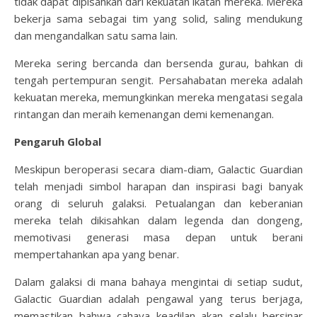
tidak dapat dipisahkan dari kekuatan ikatan mereka. Mereka
bekerja sama sebagai tim yang solid, saling mendukung
dan mengandalkan satu sama lain.
Mereka sering bercanda dan bersenda gurau, bahkan di
tengah pertempuran sengit. Persahabatan mereka adalah
kekuatan mereka, memungkinkan mereka mengatasi segala
rintangan dan meraih kemenangan demi kemenangan.
Pengaruh Global
Meskipun beroperasi secara diam-diam, Galactic Guardian
telah menjadi simbol harapan dan inspirasi bagi banyak
orang di seluruh galaksi. Petualangan dan keberanian
mereka telah dikisahkan dalam legenda dan dongeng,
memotivasi generasi masa depan untuk berani
mempertahankan apa yang benar.
Dalam galaksi di mana bahaya mengintai di setiap sudut,
Galactic Guardian adalah pengawal yang terus berjaga,
memastikan bahwa cahaya keadilan akan selalu bersinar