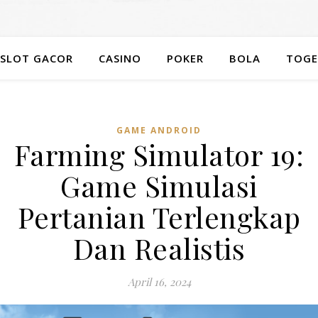
SLOT GACOR
CASINO
POKER
BOLA
TOGE
GAME ANDROID
Farming Simulator 19:
Game Simulasi
Pertanian Terlengkap
Dan Realistis
April 16, 2024