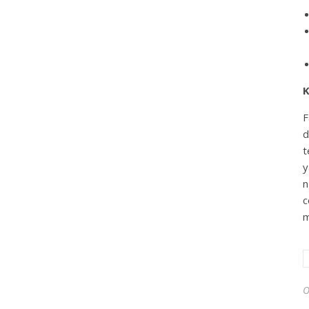
K
F
d
t
y
n
c
m
O