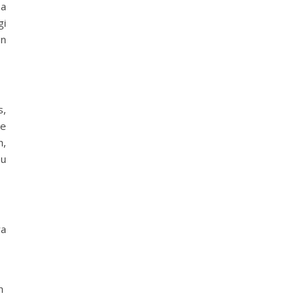
sa
gi
un
s,
ke
h,
mu
ya
h