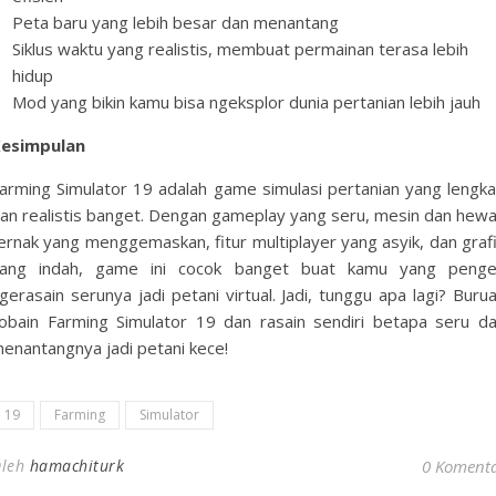
Peta baru yang lebih besar dan menantang
Siklus waktu yang realistis, membuat permainan terasa lebih
hidup
Mod yang bikin kamu bisa ngeksplor dunia pertanian lebih jauh
esimpulan
arming Simulator 19 adalah game simulasi pertanian yang lengk
an realistis banget. Dengan gameplay yang seru, mesin dan hew
ernak yang menggemaskan, fitur multiplayer yang asyik, dan graf
ang indah, game ini cocok banget buat kamu yang peng
gerasain serunya jadi petani virtual. Jadi, tunggu apa lagi? Buru
obain Farming Simulator 19 dan rasain sendiri betapa seru d
enantangnya jadi petani kece!
19
Farming
Simulator
leh
hamachiturk
0 Koment