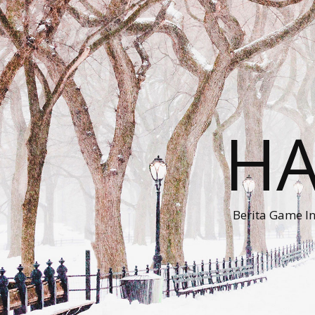
HA
Berita Game I