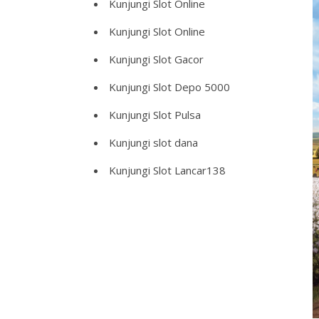
Kunjungi
Slot Online
Kunjungi
Slot Online
Kunjungi
Slot Gacor
Kunjungi
Slot Depo 5000
Kunjungi
Slot Pulsa
Kunjungi
slot dana
Kunjungi
Slot Lancar138