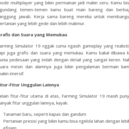
ode multiplayer yang bikin permainan jadi makin seru. Kamu bi
gundang temen-temen kamu buat main bareng dan berba
anggung jawab. Kerja sama bareng mereka untuk membang
ertanian yang lebih gede dan lebih makmur.
rafis dan Suara yang Memukau
arming Simulator 19 nggak cuma ngasih gameplay yang realisti
api juga grafis dan suara yang memukau. Kamu bakal dibawa 
unia pedesaan yang indah dengan detail yang sangat keren. Na
uara mesin dan alamnya juga bikin pengalaman bermain ka
akin imersif.
itur-Fitur Unggulan Lainnya
elain fitur-fitur utama di atas, Farming Simulator 19 masih pun
anyak fitur unggulan lainnya, kayak:
Tanaman baru, seperti kapas dan gandum
Pertanian presisi yang bikin kamu bisa ngelola lahan dengan lebi
efisien