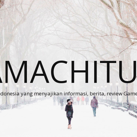
MACHIT
ndonesia yang menyajikan informasi, berita, review Gam