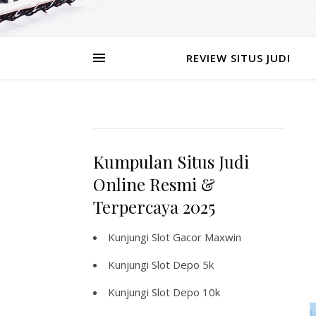
REVIEW SITUS JUDI
Kumpulan Situs Judi
Online Resmi &
Terpercaya 2025
Kunjungi
Slot Gacor Maxwin
Kunjungi
Slot Depo 5k
Kunjungi
Slot Depo 10k