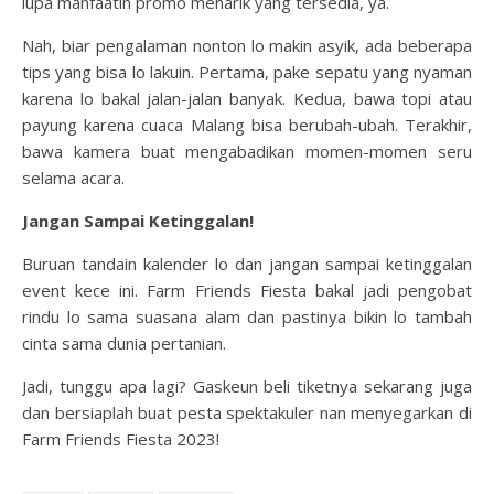
lupa manfaatin promo menarik yang tersedia, ya.
Nah, biar pengalaman nonton lo makin asyik, ada beberapa
tips yang bisa lo lakuin. Pertama, pake sepatu yang nyaman
karena lo bakal jalan-jalan banyak. Kedua, bawa topi atau
payung karena cuaca Malang bisa berubah-ubah. Terakhir,
bawa kamera buat mengabadikan momen-momen seru
selama acara.
Jangan Sampai Ketinggalan!
Buruan tandain kalender lo dan jangan sampai ketinggalan
event kece ini. Farm Friends Fiesta bakal jadi pengobat
rindu lo sama suasana alam dan pastinya bikin lo tambah
cinta sama dunia pertanian.
Jadi, tunggu apa lagi? Gaskeun beli tiketnya sekarang juga
dan bersiaplah buat pesta spektakuler nan menyegarkan di
Farm Friends Fiesta 2023!