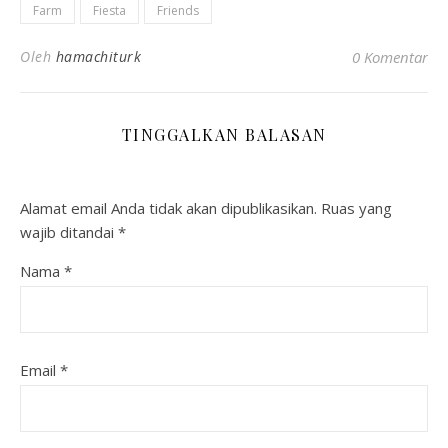
Farm
Fiesta
Friends
Oleh
hamachiturk
0 Komentar
TINGGALKAN BALASAN
Alamat email Anda tidak akan dipublikasikan.
Ruas yang
wajib ditandai
*
Nama
*
Email
*