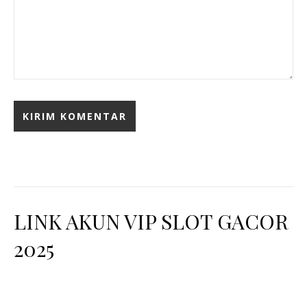
LINK AKUN VIP SLOT GACOR
2025