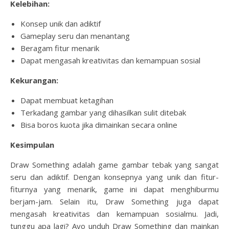
Kelebihan:
Konsep unik dan adiktif
Gameplay seru dan menantang
Beragam fitur menarik
Dapat mengasah kreativitas dan kemampuan sosial
Kekurangan:
Dapat membuat ketagihan
Terkadang gambar yang dihasilkan sulit ditebak
Bisa boros kuota jika dimainkan secara online
Kesimpulan
Draw Something adalah game gambar tebak yang sangat
seru dan adiktif. Dengan konsepnya yang unik dan fitur-
fiturnya yang menarik, game ini dapat menghiburmu
berjam-jam. Selain itu, Draw Something juga dapat
mengasah kreativitas dan kemampuan sosialmu. Jadi,
tunggu apa lagi? Ayo unduh Draw Something dan mainkan