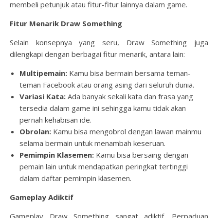
membeli petunjuk atau fitur-fitur lainnya dalam game.
Fitur Menarik Draw Something
Selain konsepnya yang seru, Draw Something juga
dilengkapi dengan berbagai fitur menarik, antara lain:
Multipemain:
Kamu bisa bermain bersama teman-
teman Facebook atau orang asing dari seluruh dunia.
Variasi Kata:
Ada banyak sekali kata dan frasa yang
tersedia dalam game ini sehingga kamu tidak akan
pernah kehabisan ide.
Obrolan:
Kamu bisa mengobrol dengan lawan mainmu
selama bermain untuk menambah keseruan.
Pemimpin Klasemen:
Kamu bisa bersaing dengan
pemain lain untuk mendapatkan peringkat tertinggi
dalam daftar pemimpin klasemen.
Gameplay Adiktif
Gameplay Draw Something sangat adiktif. Perpaduan