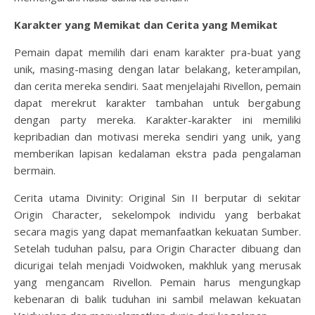
Karakter yang Memikat dan Cerita yang Memikat
Pemain dapat memilih dari enam karakter pra-buat yang
unik, masing-masing dengan latar belakang, keterampilan,
dan cerita mereka sendiri. Saat menjelajahi Rivellon, pemain
dapat merekrut karakter tambahan untuk bergabung
dengan party mereka. Karakter-karakter ini memiliki
kepribadian dan motivasi mereka sendiri yang unik, yang
memberikan lapisan kedalaman ekstra pada pengalaman
bermain.
Cerita utama Divinity: Original Sin II berputar di sekitar
Origin Character, sekelompok individu yang berbakat
secara magis yang dapat memanfaatkan kekuatan Sumber.
Setelah tuduhan palsu, para Origin Character dibuang dan
dicurigai telah menjadi Voidwoken, makhluk yang merusak
yang mengancam Rivellon. Pemain harus mengungkap
kebenaran di balik tuduhan ini sambil melawan kekuatan