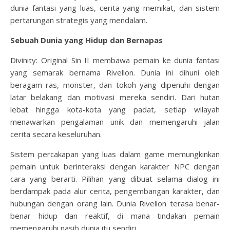
dunia fantasi yang luas, cerita yang memikat, dan sistem
pertarungan strategis yang mendalam.
Sebuah Dunia yang Hidup dan Bernapas
Divinity: Original Sin II membawa pemain ke dunia fantasi
yang semarak bernama Rivellon. Dunia ini dihuni oleh
beragam ras, monster, dan tokoh yang dipenuhi dengan
latar belakang dan motivasi mereka sendiri. Dari hutan
lebat hingga kota-kota yang padat, setiap wilayah
menawarkan pengalaman unik dan memengaruhi jalan
cerita secara keseluruhan.
Sistem percakapan yang luas dalam game memungkinkan
pemain untuk berinteraksi dengan karakter NPC dengan
cara yang berarti. Pilihan yang dibuat selama dialog ini
berdampak pada alur cerita, pengembangan karakter, dan
hubungan dengan orang lain. Dunia Rivellon terasa benar-
benar hidup dan reaktif, di mana tindakan pemain
memengaruhi nasib dunia itu sendiri.