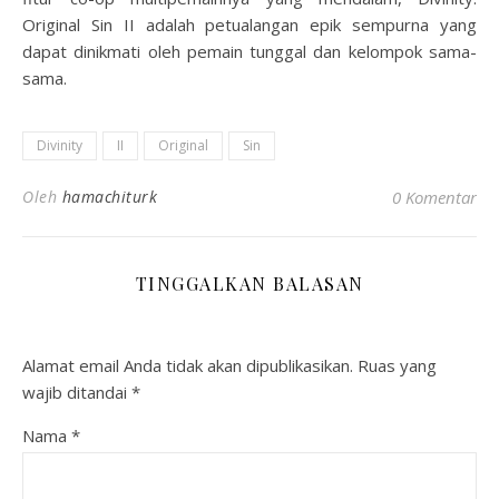
Original Sin II adalah petualangan epik sempurna yang
dapat dinikmati oleh pemain tunggal dan kelompok sama-
sama.
Divinity
II
Original
Sin
Oleh
hamachiturk
0 Komentar
TINGGALKAN BALASAN
Alamat email Anda tidak akan dipublikasikan.
Ruas yang
wajib ditandai
*
Nama
*