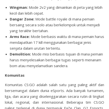
Wingman:
Mode 2v2 yang dimainkan di peta yang lebih
kecil dan lebih cepat.
Danger Zone:
Mode battle royale di mana pemain
bersaing secara solo atau berkelompok untuk menjadi
yang terakhir bertahan.
Arms Race:
Mode berbasis waktu di mana pemain harus
mendapatkan 17 kill menggunakan berbagai jenis
senjata dalam urutan tertentu.
Demolition:
Mode misi berbasis tujuan di mana pemain
harus menyelesaikan berbagai tugas seperti menanam
bom atau menyelamatkan sandera.
Komunitas
Komunitas CS:GO adalah salah satu yang paling aktif dan
bersemangat dalam dunia eSports. Ada banyak turnamen,
liga, dan acara yang diselenggarakan secara rutin di tingkat
lokal, regional, dan internasional. Beberapa tim CS:GO
paling terkenal di dunia termasuk FaZe Clan, G2 Esports,