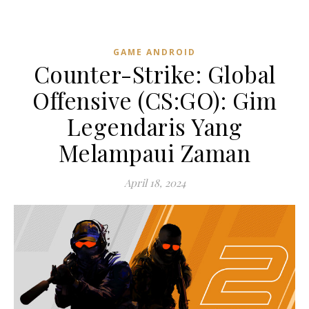
GAME ANDROID
Counter-Strike: Global
Offensive (CS:GO): Gim
Legendaris Yang
Melampaui Zaman
April 18, 2024