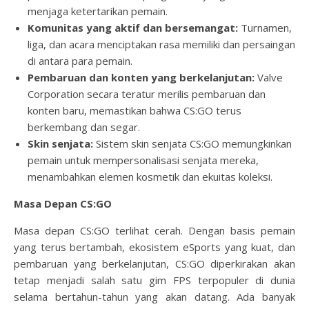
menjaga ketertarikan pemain.
Komunitas yang aktif dan bersemangat:
Turnamen,
liga, dan acara menciptakan rasa memiliki dan persaingan
di antara para pemain.
Pembaruan dan konten yang berkelanjutan:
Valve
Corporation secara teratur merilis pembaruan dan
konten baru, memastikan bahwa CS:GO terus
berkembang dan segar.
Skin senjata:
Sistem skin senjata CS:GO memungkinkan
pemain untuk mempersonalisasi senjata mereka,
menambahkan elemen kosmetik dan ekuitas koleksi.
Masa Depan CS:GO
Masa depan CS:GO terlihat cerah. Dengan basis pemain
yang terus bertambah, ekosistem eSports yang kuat, dan
pembaruan yang berkelanjutan, CS:GO diperkirakan akan
tetap menjadi salah satu gim FPS terpopuler di dunia
selama bertahun-tahun yang akan datang. Ada banyak