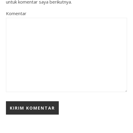
untuk komentar saya berikutnya.
Komentar