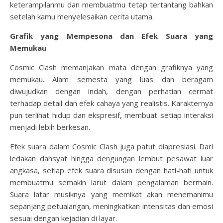
keterampilanmu dan membuatmu tetap tertantang bahkan
setelah kamu menyelesaikan cerita utama.
Grafik yang Mempesona dan Efek Suara yang
Memukau
Cosmic Clash memanjakan mata dengan grafiknya yang
memukau. Alam semesta yang luas dan beragam
diwujudkan dengan indah, dengan perhatian cermat
terhadap detail dan efek cahaya yang realistis. Karakternya
pun terlihat hidup dan ekspresif, membuat setiap interaksi
menjadi lebih berkesan.
Efek suara dalam Cosmic Clash juga patut diapresiasi. Dari
ledakan dahsyat hingga dengungan lembut pesawat luar
angkasa, setiap efek suara disusun dengan hati-hati untuk
membuatmu semakin larut dalam pengalaman bermain.
Suara latar musiknya yang memikat akan menemanimu
sepanjang petualangan, meningkatkan intensitas dan emosi
sesuai dengan kejadian di layar.