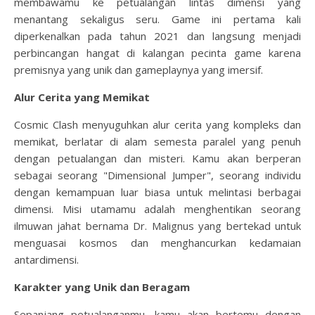
membawamu ke petualangan lintas dimensi yang
menantang sekaligus seru. Game ini pertama kali
diperkenalkan pada tahun 2021 dan langsung menjadi
perbincangan hangat di kalangan pecinta game karena
premisnya yang unik dan gameplaynya yang imersif.
Alur Cerita yang Memikat
Cosmic Clash menyuguhkan alur cerita yang kompleks dan
memikat, berlatar di alam semesta paralel yang penuh
dengan petualangan dan misteri. Kamu akan berperan
sebagai seorang "Dimensional Jumper", seorang individu
dengan kemampuan luar biasa untuk melintasi berbagai
dimensi. Misi utamamu adalah menghentikan seorang
ilmuwan jahat bernama Dr. Malignus yang bertekad untuk
menguasai kosmos dan menghancurkan kedamaian
antardimensi.
Karakter yang Unik dan Beragam
Sepanjang petualanganmu, kamu akan bertemu dengan