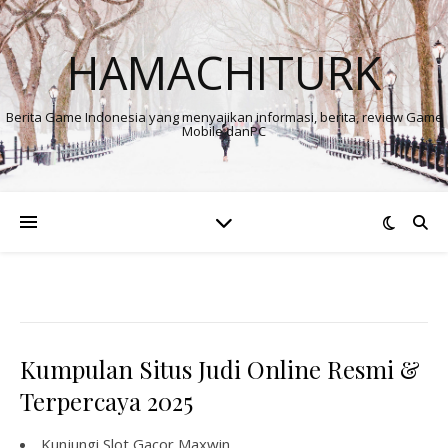
HAMACHITURK
Berita Game Indonesia yang menyajikan informasi, berita, review Game
Mobile danPC
Kumpulan Situs Judi Online Resmi &
Terpercaya 2025
Kunjungi
Slot Gacor Maxwin