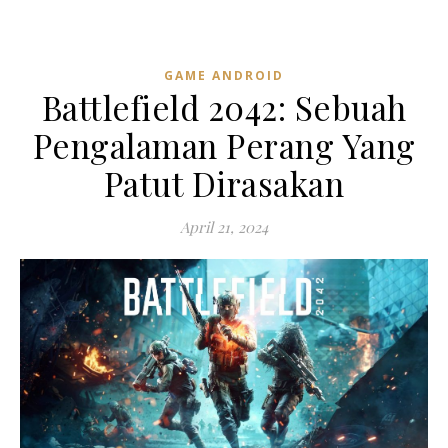
GAME ANDROID
Battlefield 2042: Sebuah
Pengalaman Perang Yang
Patut Dirasakan
April 21, 2024