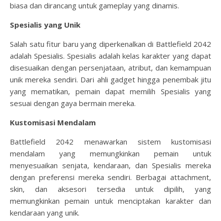
biasa dan dirancang untuk gameplay yang dinamis.
Spesialis yang Unik
Salah satu fitur baru yang diperkenalkan di Battlefield 2042
adalah Spesialis. Spesialis adalah kelas karakter yang dapat
disesuaikan dengan persenjataan, atribut, dan kemampuan
unik mereka sendiri. Dari ahli gadget hingga penembak jitu
yang mematikan, pemain dapat memilih Spesialis yang
sesuai dengan gaya bermain mereka.
Kustomisasi Mendalam
Battlefield 2042 menawarkan sistem kustomisasi
mendalam yang memungkinkan pemain untuk
menyesuaikan senjata, kendaraan, dan Spesialis mereka
dengan preferensi mereka sendiri. Berbagai attachment,
skin, dan aksesori tersedia untuk dipilih, yang
memungkinkan pemain untuk menciptakan karakter dan
kendaraan yang unik.