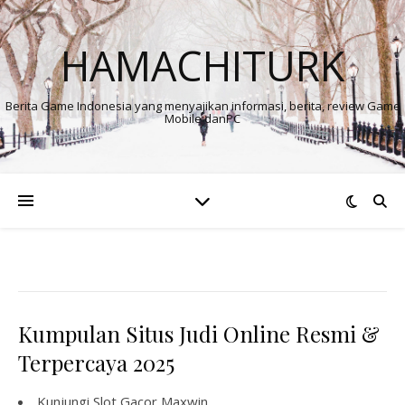
HAMACHITURK
Berita Game Indonesia yang menyajikan informasi, berita, review Game
Mobile danPC
Kumpulan Situs Judi Online Resmi &
Terpercaya 2025
Kunjungi
Slot Gacor Maxwin