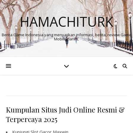
HAMACHITURK
Berita Game Indonesia yang menyajikan informasi, berita, review Game
Mobile danPC
Kumpulan Situs Judi Online Resmi &
Terpercaya 2025
Kunjungi
Slot Gacor Maxwin