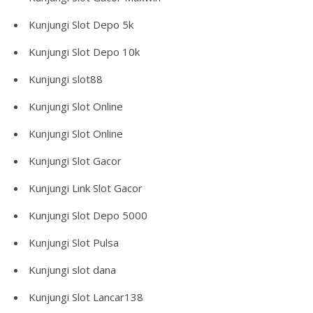
Kunjungi
Slot Depo 5k
Kunjungi
Slot Depo 10k
Kunjungi
slot88
Kunjungi
Slot Online
Kunjungi
Slot Online
Kunjungi
Slot Gacor
Kunjungi
Link Slot Gacor
Kunjungi
Slot Depo 5000
Kunjungi
Slot Pulsa
Kunjungi
slot dana
Kunjungi
Slot Lancar138