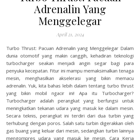
Adrenalin Yang
Menggelegar
April 21, 2024
Turbo Thrust: Pacuan Adrenalin yang Menggelegar Dalam
dunia otomotif yang makin canggih, kehadiran teknologi
turbocharger seakan menjadi angin segar bagi para
penyuka kecepatan. Fitur ini mampu memaksimalkan tenaga
mesin, menghasilkan akselerasi yang bikin memacu
adrenalin. Yuk, kita bahas lebih dalam tentang turbo thrust
yang bikin mobil ngacir ini! Apa itu Turbocharger?
Turbocharger adalah perangkat yang berfungsi untuk
meningkatkan tekanan udara yang masuk ke dalam mesin.
Secara teknis, perangkat ini terdiri dari dua turbin yang
terhubung dengan poros. Salah satu turbin digerakkan oleh
gas buang yang keluar dari mesin, sedangkan turbin lainnya
mengompres udara yang masuk ke mesin. Cara Kerja