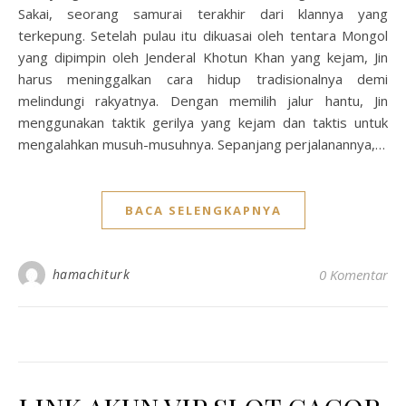
Sakai, seorang samurai terakhir dari klannya yang
terkepung. Setelah pulau itu dikuasai oleh tentara Mongol
yang dipimpin oleh Jenderal Khotun Khan yang kejam, Jin
harus meninggalkan cara hidup tradisionalnya demi
melindungi rakyatnya. Dengan memilih jalur hantu, Jin
menggunakan taktik gerilya yang kejam dan taktis untuk
mengalahkan musuh-musuhnya. Sepanjang perjalanannya,…
BACA SELENGKAPNYA
hamachiturk
0 Komentar