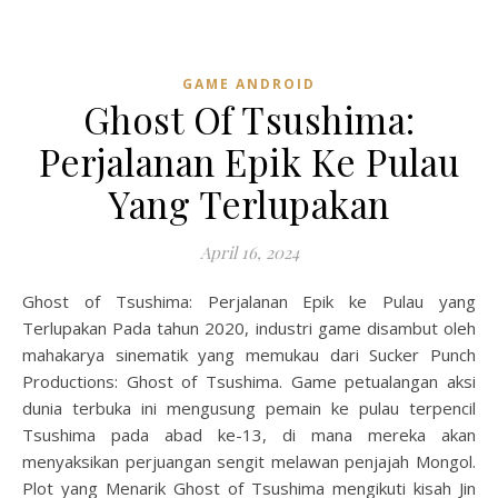
GAME ANDROID
Ghost Of Tsushima:
Perjalanan Epik Ke Pulau
Yang Terlupakan
April 16, 2024
Ghost of Tsushima: Perjalanan Epik ke Pulau yang
Terlupakan Pada tahun 2020, industri game disambut oleh
mahakarya sinematik yang memukau dari Sucker Punch
Productions: Ghost of Tsushima. Game petualangan aksi
dunia terbuka ini mengusung pemain ke pulau terpencil
Tsushima pada abad ke-13, di mana mereka akan
menyaksikan perjuangan sengit melawan penjajah Mongol.
Plot yang Menarik Ghost of Tsushima mengikuti kisah Jin