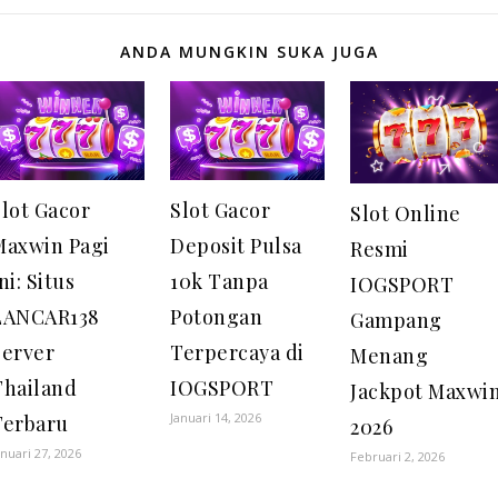
ANDA MUNGKIN SUKA JUGA
lot Gacor
Slot Gacor
Slot Online
Maxwin Pagi
Deposit Pulsa
Resmi
ni: Situs
10k Tanpa
IOGSPORT
LANCAR138
Potongan
Gampang
Server
Terpercaya di
Menang
Thailand
IOGSPORT
Jackpot Maxwi
Januari 14, 2026
Terbaru
2026
anuari 27, 2026
Februari 2, 2026