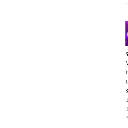
S
I
J