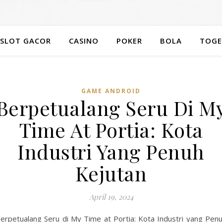
SLOT GACOR
CASINO
POKER
BOLA
TOGE
GAME ANDROID
Berpetualang Seru Di M
Time At Portia: Kota
Industri Yang Penuh
Kejutan
April 19, 2024
erpetualang Seru di My Time at Portia: Kota Industri yang Pen