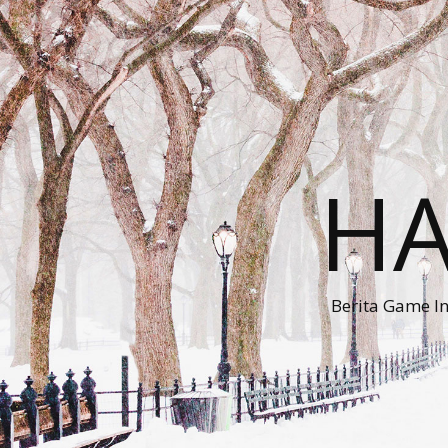
HA
Berita Game I