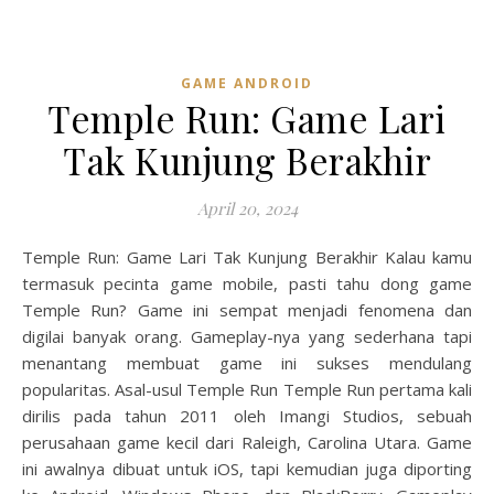
GAME ANDROID
Temple Run: Game Lari
Tak Kunjung Berakhir
April 20, 2024
Temple Run: Game Lari Tak Kunjung Berakhir Kalau kamu
termasuk pecinta game mobile, pasti tahu dong game
Temple Run? Game ini sempat menjadi fenomena dan
digilai banyak orang. Gameplay-nya yang sederhana tapi
menantang membuat game ini sukses mendulang
popularitas. Asal-usul Temple Run Temple Run pertama kali
dirilis pada tahun 2011 oleh Imangi Studios, sebuah
perusahaan game kecil dari Raleigh, Carolina Utara. Game
ini awalnya dibuat untuk iOS, tapi kemudian juga diporting