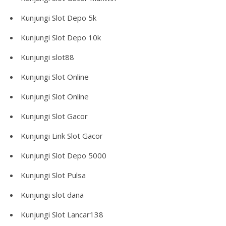
Kunjungi
Slot Depo 5k
Kunjungi
Slot Depo 10k
Kunjungi
slot88
Kunjungi
Slot Online
Kunjungi
Slot Online
Kunjungi
Slot Gacor
Kunjungi
Link Slot Gacor
Kunjungi
Slot Depo 5000
Kunjungi
Slot Pulsa
Kunjungi
slot dana
Kunjungi
Slot Lancar138