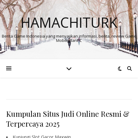
HAMACHITURK
Berita Game Indonesia yang menyajikan informasi, berita, review Game
Mobile danPC
Kumpulan Situs Judi Online Resmi &
Terpercaya 2025
Kunjungi
Slot Gacor Maxwin