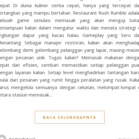
epat Di dunia kuliner serba cepat, hanya yang tercepat d
ertangkas yang mampu bertahan. Restaurant Rush Rumble adal
ebuah game simulasi memasak yang akan menguji bat
emampuan kalian dalam mengatur waktu dan menata strategi 
ingkungan dapur yang kacau balau. Gameplay yang Seru d
enantang Sebagai manajer restoran, kalian akan menghada
elombang demi gelombang pelanggan yang lapar, masing-masi
engan pesanan unik. Tugas kalian? Memasak makanan deng
epat dan efisien, sembari memastikan setiap pelanggan pu
engan layanan kalian. Setiap level menghadirkan tantangan bar
ulai dari pesanan yang rumit hingga peralatan yang rusak. Kali
arus mengelola semuanya dengan cekatan, melompat-lompat 
ntara stasiun memasak…
BACA SELENGKAPNYA