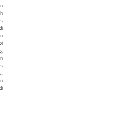
an
ah
as
di
an
pi
ng
an
as
u,
an
di