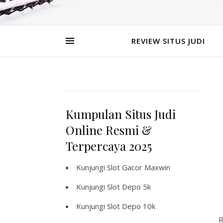
REVIEW SITUS JUDI
Kumpulan Situs Judi
Online Resmi &
Terpercaya 2025
Kunjungi
Slot Gacor Maxwin
Kunjungi
Slot Depo 5k
Kunjungi
Slot Depo 10k
R