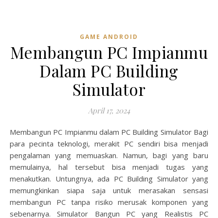
GAME ANDROID
Membangun PC Impianmu
Dalam PC Building
Simulator
April 17, 2024
Membangun PC Impianmu dalam PC Building Simulator Bagi
para pecinta teknologi, merakit PC sendiri bisa menjadi
pengalaman yang memuaskan. Namun, bagi yang baru
memulainya, hal tersebut bisa menjadi tugas yang
menakutkan. Untungnya, ada PC Building Simulator yang
memungkinkan siapa saja untuk merasakan sensasi
membangun PC tanpa risiko merusak komponen yang
sebenarnya. Simulator Bangun PC yang Realistis PC