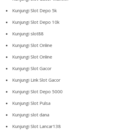
Kunjungi
Slot Depo 5k
Kunjungi
Slot Depo 10k
Kunjungi
slot88
Kunjungi
Slot Online
Kunjungi
Slot Online
Kunjungi
Slot Gacor
Kunjungi
Link Slot Gacor
Kunjungi
Slot Depo 5000
Kunjungi
Slot Pulsa
Kunjungi
slot dana
Kunjungi
Slot Lancar138