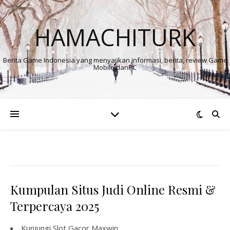
HAMACHITURK
Berita Game Indonesia yang menyajikan informasi, berita, review Game
Mobile danPC
Kumpulan Situs Judi Online Resmi &
Terpercaya 2025
Kunjungi
Slot Gacor Maxwin