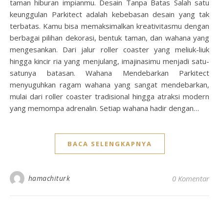
taman hiburan impianmu. Desain Tanpa Batas Salah satu
keunggulan Parkitect adalah kebebasan desain yang tak
terbatas. Kamu bisa memaksimalkan kreativitasmu dengan
berbagai pilihan dekorasi, bentuk taman, dan wahana yang
mengesankan. Dari jalur roller coaster yang meliuk-liuk
hingga kincir ria yang menjulang, imajinasimu menjadi satu-
satunya batasan. Wahana Mendebarkan Parkitect
menyuguhkan ragam wahana yang sangat mendebarkan,
mulai dari roller coaster tradisional hingga atraksi modern
yang memompa adrenalin. Setiap wahana hadir dengan…
BACA SELENGKAPNYA
hamachiturk
0 Komentar