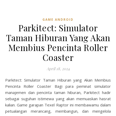
GAME ANDROID
Parkitect: Simulator
Taman Hiburan Yang Akan
Membius Pencinta Roller
Coaster
April 18, 2024
Parkitect: Simulator Taman Hiburan yang Akan Membius
Pencinta Roller Coaster Bagi para peminat simulator
manajemen dan pencinta taman hiburan, Parkitect hadir
sebagai suguhan istimewa yang akan memuaskan hasrat
kalian. Game garapan Texel Raptor ini membawamu dalam
petualangan merancang, membangun, dan mengelola