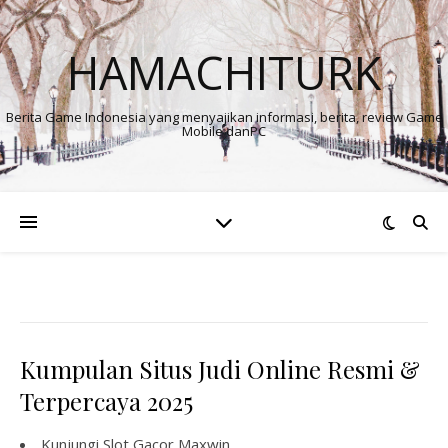
HAMACHITURK
Berita Game Indonesia yang menyajikan informasi, berita, review Game
Mobile danPC
Kumpulan Situs Judi Online Resmi &
Terpercaya 2025
Kunjungi
Slot Gacor Maxwin