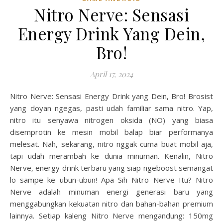
Nitro Nerve: Sensasi
Energy Drink Yang Dein,
Bro!
April 17, 2024
Nitro Nerve: Sensasi Energy Drink yang Dein, Bro! Brosist
yang doyan ngegas, pasti udah familiar sama nitro. Yap,
nitro itu senyawa nitrogen oksida (NO) yang biasa
disemprotin ke mesin mobil balap biar performanya
melesat. Nah, sekarang, nitro nggak cuma buat mobil aja,
tapi udah merambah ke dunia minuman. Kenalin, Nitro
Nerve, energy drink terbaru yang siap ngeboost semangat
lo sampe ke ubun-ubun! Apa Sih Nitro Nerve Itu? Nitro
Nerve adalah minuman energi generasi baru yang
menggabungkan kekuatan nitro dan bahan-bahan premium
lainnya. Setiap kaleng Nitro Nerve mengandung: 150mg