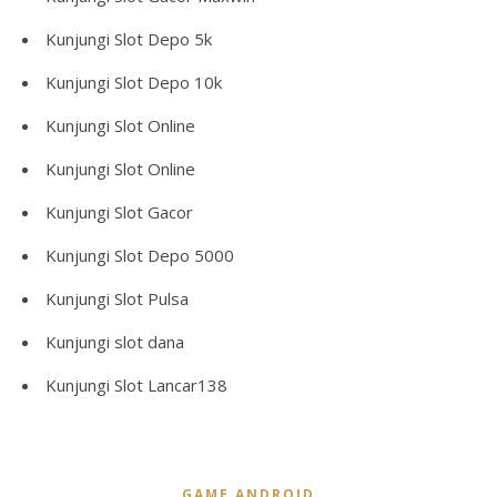
Kunjungi
Slot Depo 5k
Kunjungi
Slot Depo 10k
Kunjungi
Slot Online
Kunjungi
Slot Online
Kunjungi
Slot Gacor
Kunjungi
Slot Depo 5000
Kunjungi
Slot Pulsa
Kunjungi
slot dana
Kunjungi
Slot Lancar138
GAME ANDROID