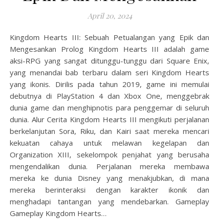
April 20, 2024
Kingdom Hearts III: Sebuah Petualangan yang Epik dan
Mengesankan Prolog Kingdom Hearts III adalah game
aksi-RPG yang sangat ditunggu-tunggu dari Square Enix,
yang menandai bab terbaru dalam seri Kingdom Hearts
yang ikonis. Dirilis pada tahun 2019, game ini memulai
debutnya di PlayStation 4 dan Xbox One, menggebrak
dunia game dan menghipnotis para penggemar di seluruh
dunia. Alur Cerita Kingdom Hearts III mengikuti perjalanan
berkelanjutan Sora, Riku, dan Kairi saat mereka mencari
kekuatan cahaya untuk melawan kegelapan dan
Organization XIII, sekelompok penjahat yang berusaha
mengendalikan dunia. Perjalanan mereka membawa
mereka ke dunia Disney yang menakjubkan, di mana
mereka berinteraksi dengan karakter ikonik dan
menghadapi tantangan yang mendebarkan. Gameplay
Gameplay Kingdom Hearts…