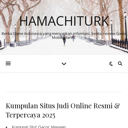
HAMACHITURK
Berita Game Indonesia yang menyajikan informasi, berita, review Game
Mobile danPC
Kumpulan Situs Judi Online Resmi &
Terpercaya 2025
Kunjungi
Slot Gacor Maxwin