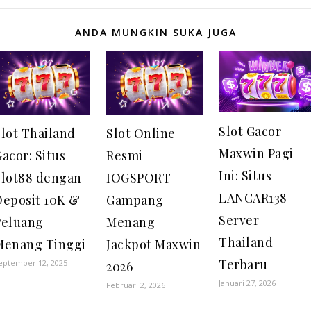
ANDA MUNGKIN SUKA JUGA
Slot Gacor
Slot Thailand
Slot Online
Maxwin Pagi
acor: Situs
Resmi
Ini: Situs
Slot88 dengan
IOGSPORT
LANCAR138
Deposit 10K &
Gampang
Server
Peluang
Menang
Thailand
Menang Tinggi
Jackpot Maxwin
Terbaru
eptember 12, 2025
2026
Januari 27, 2026
Februari 2, 2026