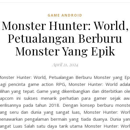
GAME ANDROID
Monster Hunter: World,
Petualangan Berburu
Monster Yang Epik
April 21, 2024
onster Hunter: World, Petualangan Berburu Monster yang Ep
agi pencinta game action RPG, Monster Hunter: World adal
ilihan yang tepat. Game yang dikembangkan dan diterbitkan ol
apcom ini sukses menarik perhatian para gamer sejak aw
erilisannya pada tahun 2018. Dengan konsep berburu monst
ang seru dan dunia yang sangat luas, Monster Hunter: Wor
enawarkan pengalaman bermain yang tiada duanya. Dunia ya
angat Luas Salah satu daya tarik utama Monster Hunter: Wor