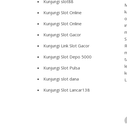
Kunjungi
slot88
M
k
Kunjungi
Slot Online
o
Kunjungi
Slot Online
i
m
Kunjungi
Slot Gacor
S
Kunjungi
Link Slot Gacor
R
m
Kunjungi
Slot Depo 5000
t
l
Kunjungi
Slot Pulsa
k
Kunjungi
slot dana
L
Kunjungi
Slot Lancar138