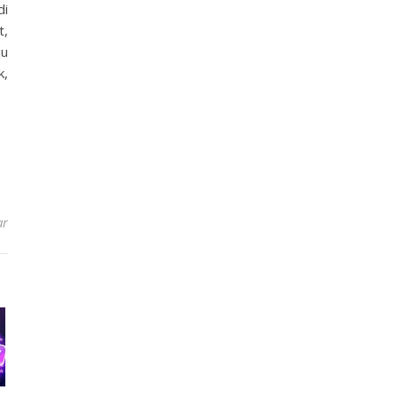
di
t,
ju
k,
ar