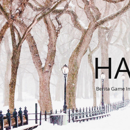
HA
Berita Game I