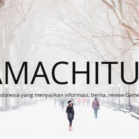
MACHIT
ndonesia yang menyajikan informasi, berita, review Gam