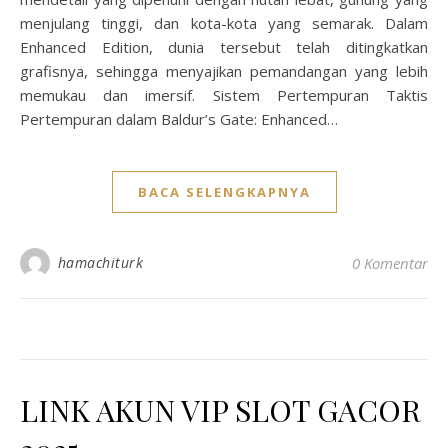
menjulang tinggi, dan kota-kota yang semarak. Dalam
Enhanced Edition, dunia tersebut telah ditingkatkan
grafisnya, sehingga menyajikan pemandangan yang lebih
memukau dan imersif. Sistem Pertempuran Taktis
Pertempuran dalam Baldur’s Gate: Enhanced…
BACA SELENGKAPNYA
hamachiturk
0 Komentar
LINK AKUN VIP SLOT GACOR