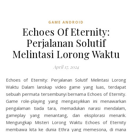
GAME ANDROID
Echoes Of Eternity:
Perjalanan Solutif
Melintasi Lorong Waktu
April 17, 2024
Echoes of Eternity: Perjalanan Solutif Melintasi Lorong
Waktu Dalam lanskap video game yang luas, terdapat
sebuah permata tersembunyi bernama Echoes of Eternity.
Game role-playing yang mengasyikkan ini menawarkan
pengalaman tiada tara, memadukan narasi mendalam,
gameplay yang menantang, dan eksplorasi menarik.
Mengungkap Misteri Lorong Waktu Echoes of Eternity
membawa kita ke dunia Ethra yang memesona, di mana