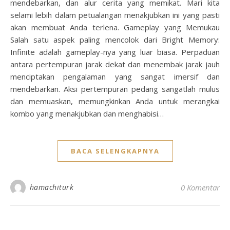
mendebarkan, dan alur cerita yang memikat. Mari kita
selami lebih dalam petualangan menakjubkan ini yang pasti
akan membuat Anda terlena. Gameplay yang Memukau
Salah satu aspek paling mencolok dari Bright Memory:
Infinite adalah gameplay-nya yang luar biasa. Perpaduan
antara pertempuran jarak dekat dan menembak jarak jauh
menciptakan pengalaman yang sangat imersif dan
mendebarkan. Aksi pertempuran pedang sangatlah mulus
dan memuaskan, memungkinkan Anda untuk merangkai
kombo yang menakjubkan dan menghabisi…
BACA SELENGKAPNYA
hamachiturk
0 Komentar