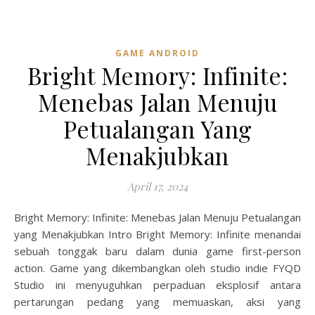
GAME ANDROID
Bright Memory: Infinite:
Menebas Jalan Menuju
Petualangan Yang
Menakjubkan
April 17, 2024
Bright Memory: Infinite: Menebas Jalan Menuju Petualangan
yang Menakjubkan Intro Bright Memory: Infinite menandai
sebuah tonggak baru dalam dunia game first-person
action. Game yang dikembangkan oleh studio indie FYQD
Studio ini menyuguhkan perpaduan eksplosif antara
pertarungan pedang yang memuaskan, aksi yang