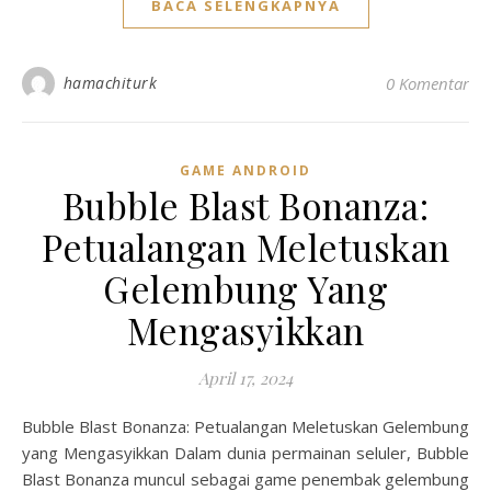
BACA SELENGKAPNYA
hamachiturk
0 Komentar
GAME ANDROID
Bubble Blast Bonanza:
Petualangan Meletuskan
Gelembung Yang
Mengasyikkan
April 17, 2024
Bubble Blast Bonanza: Petualangan Meletuskan Gelembung
yang Mengasyikkan Dalam dunia permainan seluler, Bubble
Blast Bonanza muncul sebagai game penembak gelembung