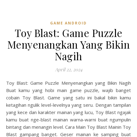
GAME ANDROID
Toy Blast: Game Puzzle
Menyenangkan Yang Bikin
Nagih
April 22, 2024
Toy Blast: Game Puzzle Menyenangkan yang Bikin Nagih
Buat kamu yang hobi main game puzzle, wajib banget
cobain Toy Blast. Game yang satu ini bakal bikin kamu
ketagihan ngulik level-levelnya yang seru. Dengan tampilan
yang kece dan karakter mainan yang lucu, Toy Blast ngajak
kamu buat nge-blast mainan warna-warni buat ngumpulin
bintang dan menangin level. Cara Main Toy Blast Mainin Toy
Blast gampang banget. Geser mainan ke samping buat