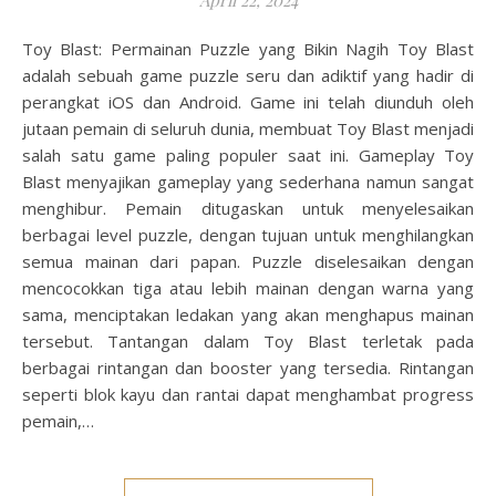
April 22, 2024
Toy Blast: Permainan Puzzle yang Bikin Nagih Toy Blast
adalah sebuah game puzzle seru dan adiktif yang hadir di
perangkat iOS dan Android. Game ini telah diunduh oleh
jutaan pemain di seluruh dunia, membuat Toy Blast menjadi
salah satu game paling populer saat ini. Gameplay Toy
Blast menyajikan gameplay yang sederhana namun sangat
menghibur. Pemain ditugaskan untuk menyelesaikan
berbagai level puzzle, dengan tujuan untuk menghilangkan
semua mainan dari papan. Puzzle diselesaikan dengan
mencocokkan tiga atau lebih mainan dengan warna yang
sama, menciptakan ledakan yang akan menghapus mainan
tersebut. Tantangan dalam Toy Blast terletak pada
berbagai rintangan dan booster yang tersedia. Rintangan
seperti blok kayu dan rantai dapat menghambat progress
pemain,…